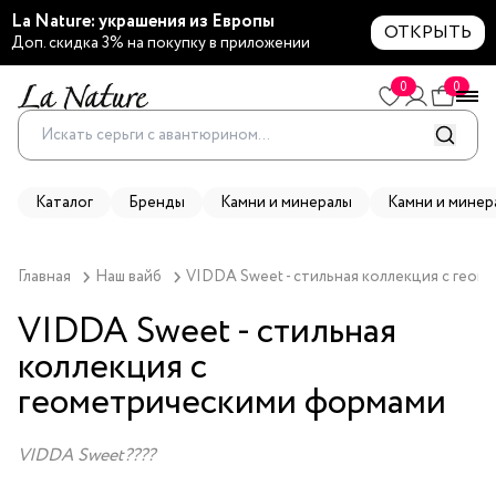
La Nature: украшения из Европы
ОТКРЫТЬ
Доп. скидка 3% на покупку в приложении
0
0
Каталог
Бренды
Камни и минералы
Камни и минер
Главная
Наш вайб
VIDDA Sweet - стильная коллекция с гео
VIDDA Sweet - стильная
коллекция с
геометрическими формами
VIDDA Sweet????