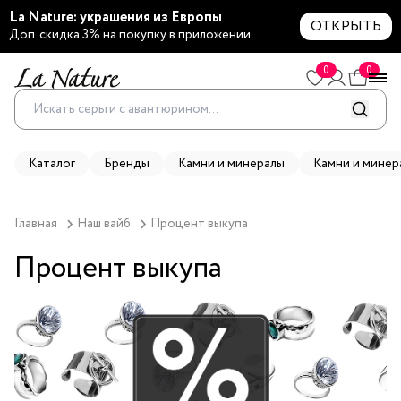
La Nature: украшения из Европы
ОТКРЫТЬ
Доп. скидка 3% на покупку в приложении
0
0
Каталог
Бренды
Камни и минералы
Камни и минер
Главная
Наш вайб
Процент выкупа 
Процент выкупа