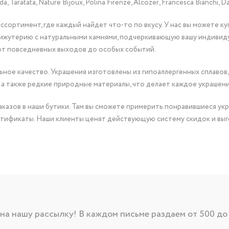
Taratata, Nature Bijoux, Polina Firenze, Alcozer, Francesca Bianchi, Da
сортимент, где каждый найдет что-то по вкусу. У нас вы можете к
бижутерию с натуральными камнями, подчеркивающую вашу индивид
от повседневных выходов до особых событий.
ное качество. Украшения изготовлены из гипоаллергенных сплавов,
 а также редкие природные материалы, что делает каждое украшен
казов в наши бутики. Там вы сможете примерить понравившиеся укр
тификаты. Наши клиенты ценят действующую систему скидок и выг
а нашу рассылку! В каждом письме раздаем от 500 до