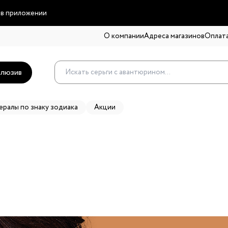
 в приложении
О компании
Адреса магазинов
Оплата
люзив
ералы по знаку зодиака
Акции