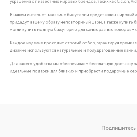
украшения от известных мировых брендов, таких как Ciclon, Vidda, 
В нашем интернет-магазине бижутерии представлен широкий ас
придадут вашему образу неповторимый шарм, а также купить 
могли купить модную бижутерию для самых разных поводов – 
Каждое изделие проходит строгий отбор, гарантируя премиаль
дизайне используются натуральные и полудрагоценные камни,
Для вашего удобства мы обеспечиваем бесплатную доставку за
идеальные подарки для близких и приобрести подарочные сер
Подпишитесь н