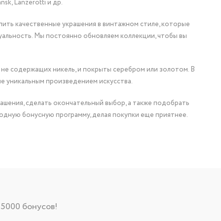
nsk, Lanzerotti и др.
упить качественные украшения в винтажном стиле, которые
уальность. Мы постоянно обновляем коллекции, чтобы вы
 не содержащих никель, и покрыты серебром или золотом. В
ие уникальным произведением искусства.
ашения, сделать окончательный выбор, а также подобрать
одную бонусную программу, делая покупки еще приятнее.
 5000 бонусов!