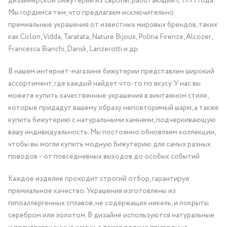
дизайнерской бижутерии из Европы, работающий с 1999 года!
Мы гордимся тем, что предлагаем исключительно
премиальные украшения от известных мировых брендов, таких
как Ciclon, Vidda, Taratata, Nature Bijoux, Polina Firenze, Alcozer,
Francesca Bianchi, Dansk, Lanzerotti и др.
В нашем интернет-магазине бижутерии представлен широкий
ассортимент, где каждый найдет что-то по вкусу. У нас вы
можете купить качественные украшения в винтажном стиле,
которые придадут вашему образу неповторимый шарм, а также
купить бижутерию с натуральными камнями, подчеркивающую
вашу индивидуальность. Мы постоянно обновляем коллекции,
чтобы вы могли купить модную бижутерию для самых разных
поводов – от повседневных выходов до особых событий.
Каждое изделие проходит строгий отбор, гарантируя
премиальное качество. Украшения изготовлены из
гипоаллергенных сплавов, не содержащих никель, и покрыты
серебром или золотом. В дизайне используются натуральные