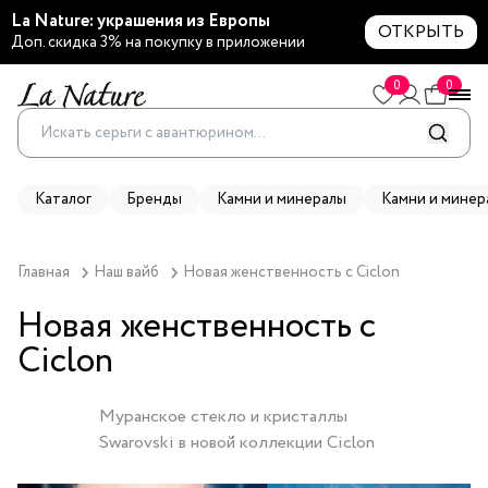
La Nature: украшения из Европы
ОТКРЫТЬ
Доп. скидка 3% на покупку в приложении
0
0
Каталог
Бренды
Камни и минералы
Камни и минер
Главная
Наш вайб
Новая женственность с Ciclon
Новая женственность с
Ciclon
Муранское стекло и кристаллы
Swarovski в новой коллекции Ciclon