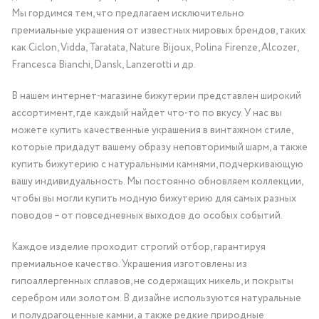
Мы гордимся тем, что предлагаем исключительно
премиальные украшения от известных мировых брендов, таких
как Ciclon, Vidda, Taratata, Nature Bijoux, Polina Firenze, Alcozer,
Francesca Bianchi, Dansk, Lanzerotti и др.
В нашем интернет-магазине бижутерии представлен широкий
ассортимент, где каждый найдет что-то по вкусу. У нас вы
можете купить качественные украшения в винтажном стиле,
которые придадут вашему образу неповторимый шарм, а также
купить бижутерию с натуральными камнями, подчеркивающую
вашу индивидуальность. Мы постоянно обновляем коллекции,
чтобы вы могли купить модную бижутерию для самых разных
поводов – от повседневных выходов до особых событий.
Каждое изделие проходит строгий отбор, гарантируя
премиальное качество. Украшения изготовлены из
гипоаллергенных сплавов, не содержащих никель, и покрыты
серебром или золотом. В дизайне используются натуральные
и полудрагоценные камни, а также редкие природные