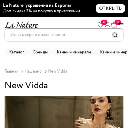
La Nature: украшения из Европы
ОТКРЫТЬ
Доп. скидка 3% на покупку в приложении
0
0
Каталог
Бренды
Камни и минералы
Камни и минер
Главная
Наш вайб
New Vidda
New Vidda