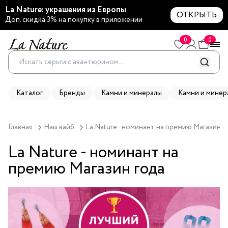
La Nature: украшения из Европы
ОТКРЫТЬ
Доп. скидка 3% на покупку в приложении
0
0
Каталог
Бренды
Камни и минералы
Камни и минер
Главная
Наш вайб
La Nature - номинант на премию Магазин г
La Nature - номинант на
премию Магазин года