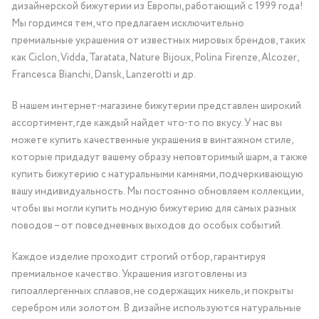
дизайнерской бижутерии из Европы, работающий с 1999 года!
Мы гордимся тем, что предлагаем исключительно
премиальные украшения от известных мировых брендов, таких
как Ciclon, Vidda, Taratata, Nature Bijoux, Polina Firenze, Alcozer,
Francesca Bianchi, Dansk, Lanzerotti и др.
В нашем интернет-магазине бижутерии представлен широкий
ассортимент, где каждый найдет что-то по вкусу. У нас вы
можете купить качественные украшения в винтажном стиле,
которые придадут вашему образу неповторимый шарм, а также
купить бижутерию с натуральными камнями, подчеркивающую
вашу индивидуальность. Мы постоянно обновляем коллекции,
чтобы вы могли купить модную бижутерию для самых разных
поводов – от повседневных выходов до особых событий.
Каждое изделие проходит строгий отбор, гарантируя
премиальное качество. Украшения изготовлены из
гипоаллергенных сплавов, не содержащих никель, и покрыты
серебром или золотом. В дизайне используются натуральные