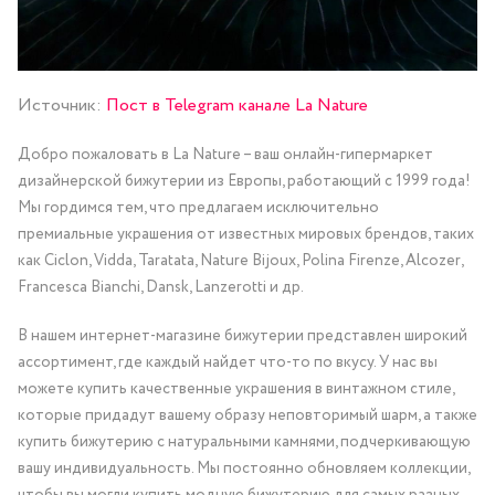
Источник:
Пост в Telegram канале La Nature
Добро пожаловать в La Nature – ваш онлайн-гипермаркет
дизайнерской бижутерии из Европы, работающий с 1999 года!
Мы гордимся тем, что предлагаем исключительно
премиальные украшения от известных мировых брендов, таких
как Ciclon, Vidda, Taratata, Nature Bijoux, Polina Firenze, Alcozer,
Francesca Bianchi, Dansk, Lanzerotti и др.
В нашем интернет-магазине бижутерии представлен широкий
ассортимент, где каждый найдет что-то по вкусу. У нас вы
можете купить качественные украшения в винтажном стиле,
которые придадут вашему образу неповторимый шарм, а также
купить бижутерию с натуральными камнями, подчеркивающую
вашу индивидуальность. Мы постоянно обновляем коллекции,
чтобы вы могли купить модную бижутерию для самых разных