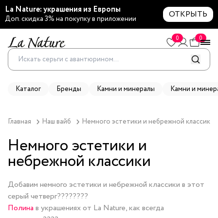
La Nature: украшения из Европы
ОТКРЫТЬ
Доп. скидка 3% на покупку в приложении
0
0
Каталог
Бренды
Камни и минералы
Камни и минер
Главная
Наш вайб
Немного эстетики и небрежной классики 
Немного эстетики и
небрежной классики
Добавим немного эстетики и небрежной классики в этот
серый четверг????????
Полина
в украшениях от La Nature, как всегда