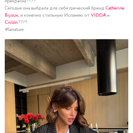
прекрасна????
Сегодня она выбрала для себя греческий бренд
Catherine
Bijoux,
и конечно стильную Испанию от
VIDDA
и
Ciclón
????
#lanature