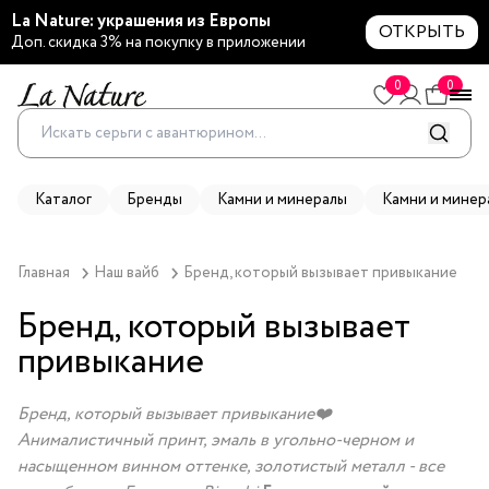
La Nature: украшения из Европы
ОТКРЫТЬ
Доп. скидка 3% на покупку в приложении
0
0
Каталог
Бренды
Камни и минералы
Камни и минер
Главная
Наш вайб
Бренд, который вызывает привыкание
Бренд, который вызывает
привыкание
Бренд, который вызывает привыкание❤️
Анималистичный принт, эмаль в угольно-черном и
насыщенном винном оттенке, золотистый металл - все