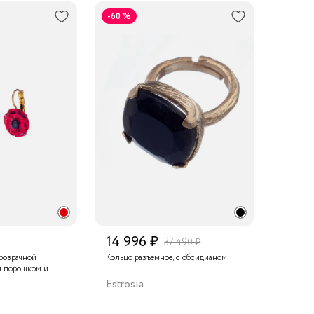
обсидиа
-60 %
14 996 ₽
37 490 ₽
розрачной
Кольцо разъемное, с обсидианом
м порошком и
Estrosia