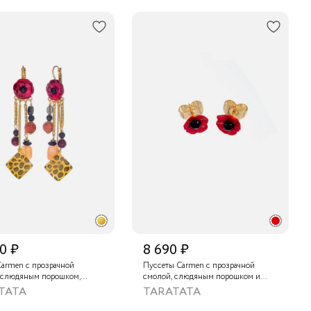
0 ₽
8 690 ₽
Carmen с прозрачной
Пуссеты Carmen с прозрачной
 слюдяным порошком,
смолой, слюдяным порошком и
тым песчаником, солнечным
обсидианом
TATA
TARATATA
 золотистым гематитом,
, тонированным агатом и