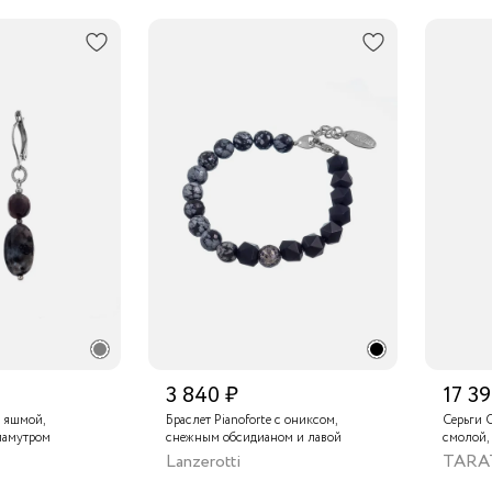
3 840 ₽
17 39
с яшмой,
Браслет Pianoforte с ониксом,
Серьги 
ламутром
снежным обсидианом и лавой
смолой,
золотис
Lanzerotti
TARA
камнем,
ониксом