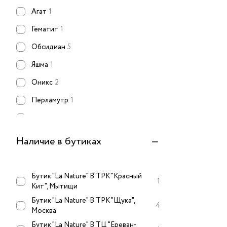
Агат
1
Гематит
1
Обсидиан
5
Яшма
1
Оникс
2
Перламутр
1
Смола
3
Наличие в бутиках
Бутик "La Nature" В ТРК "Красный
1
Кит", Мытищи
Бутик "La Nature" В ТРК "Щука",
4
Москва
Бутик "La Nature" В ТЦ "Ереван-