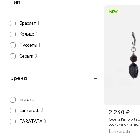
Тип
NEW
Браслет
1
Кольцо
1
Пуссеты
1
Серьги
3
Бренд
Estrosia
1
Lanzerotti
2
2 240 ₽
Серьги Pianoforte 
TARATATA
3
обсидианом и пер
Lanzerotti