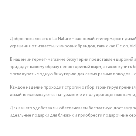
Добро пожаловать в La Nature – ваш онлайн-гипермаркет диза
украшения от известных мировых брендов, таких как Ciclon, Vidda, 
В нашем интернет-магазине бижутерии представлен широкий ас
придадут вашему образу неповторимый шарм, а также купить 
могли купить модную бижутерию для самых разных поводов – 
Каждое изделие проходит строгий отбор, гарантируя премиаль
дизайне используются натуральные и полудрагоценные камни,
Для вашего удобства мы обеспечиваем бесплатную доставку за
идеальные подарки для близких и приобрести подарочные сер