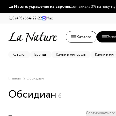
La Nature: украшения из Европы
Доп. скидка 3% на покупку
8 (495) 664-22-22
Max
Каталог
Экск
Каталог
Бренды
Камни и минералы
Камни и мин
Главная
Обсидиан
Обсидиан
6
Сортировать по: