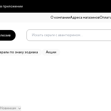
 в приложении
О компании
Адреса магазинов
Оплата
люзив
ералы по знаку зодиака
Акции
Новинкам