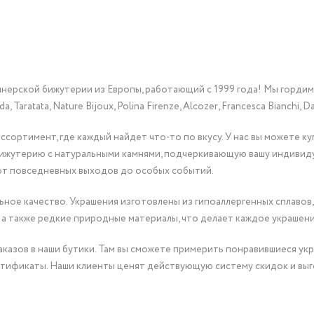
йнерской бижутерии из Европы, работающий с 1999 года! Мы горди
Taratata, Nature Bijoux, Polina Firenze, Alcozer, Francesca Bianchi, Da
сортимент, где каждый найдет что-то по вкусу. У нас вы можете к
бижутерию с натуральными камнями, подчеркивающую вашу индивид
от повседневных выходов до особых событий.
ное качество. Украшения изготовлены из гипоаллергенных сплавов,
 а также редкие природные материалы, что делает каждое украшен
казов в наши бутики. Там вы сможете примерить понравившиеся укр
тификаты. Наши клиенты ценят действующую систему скидок и выг