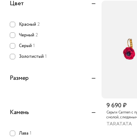
Цвет
Красный
2
Черный
2
Серый
1
Золотистый
1
Размер
9 690 ₽
Камень
Серьги Carmen с п
смолой, слюдяны
обсидианом
TARATATA
Лава
1