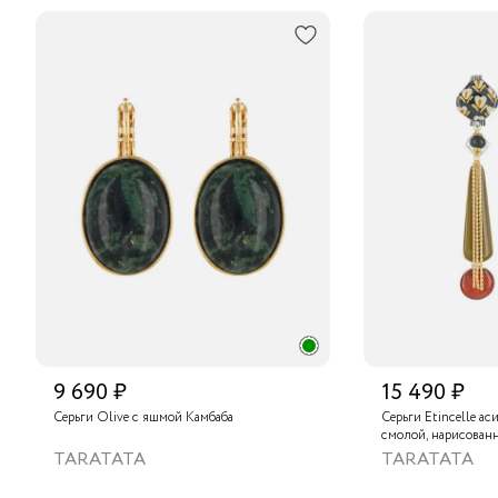
9 690 ₽
15 490 ₽
Серьги Olive с яшмой Камбаба
Серьги Etincelle а
смолой, нарисован
слюдяным порошком
TARATATA
TARATATA
тонированным гема
краской