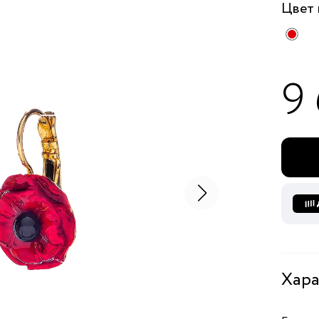
Цвет
9
Хара