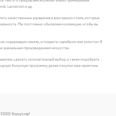
мся тем, что предлагаем исключительно премиальные
nsk, Lanzerotti и др.
упить качественные украшения в винтажном стиле, которые
уальность. Мы постоянно обновляем коллекции, чтобы вы
 не содержащих никель, и покрыты серебром или золотом. В
ие уникальным произведением искусства.
ашения, сделать окончательный выбор, а также подобрать
одную бонусную программу, делая покупки еще приятнее.
 5000 бонусов!