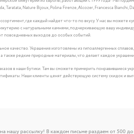
йнерской бижутерии из Европы, работающий с 1999 года! Мы горди
Taratata, Nature Bijoux, Polina Firenze, Alcozer, Francesca Bianchi, Da
сортимент, где каждый найдет что-то по вкусу. У нас вы можете к
бижутерию с натуральными камнями, подчеркивающую вашу индивид
от повседневных выходов до особых событий.
ное качество. Украшения изготовлены из гипоаллергенных сплавов,
 а также редкие природные материалы, что делает каждое украшен
казов в наши бутики. Там вы сможете примерить понравившиеся укр
тификаты. Наши клиенты ценят действующую систему скидок и выг
а нашу рассылку! В каждом письме раздаем от 500 до