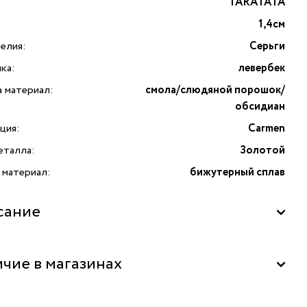
TARATATA
1,4см
елия:
Серьги
ка:
левербек
а материал:
смола/слюдяной порошок/
обсидиан
ция:
Carmen
еталла:
Золотой
 материал:
бижутерный сплав
сание
 Carmen с прозрачной смолой, слюдяным порошком
чие в магазинах
дианом от французского бренда TARATATA. Коллекция
n» воплощение стихийной страсти и таинственной
ы. Каждая серьга выполнена из прочного бижутерного