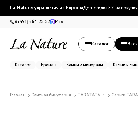
La Nature: украшения из Европы
Доп. скидка 3% на покупку
8 (495) 664-22-22
Max
Каталог
Экск
Каталог
Бренды
Камни и минералы
Камни и мин
Главная
Элитная бижутерия
TARATATA
Серьги TARA
▼