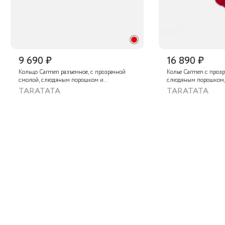
9 690 ₽
16 890 ₽
Кольцо Carmen разъемное, с прозрачной
Колье Carmen с прозр
смолой, слюдяным порошком и
слюдяным порошком,
тонированным агатом
песчаником, солнечн
TARATATA
TARATATA
золотистым гематито