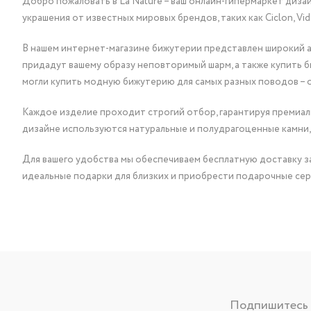
Добро пожаловать в La Nature – ваш онлайн-гипермаркет диза
украшения от известных мировых брендов, таких как Ciclon, Vidda, 
В нашем интернет-магазине бижутерии представлен широкий ас
придадут вашему образу неповторимый шарм, а также купить 
могли купить модную бижутерию для самых разных поводов – 
Каждое изделие проходит строгий отбор, гарантируя премиаль
дизайне используются натуральные и полудрагоценные камни,
Для вашего удобства мы обеспечиваем бесплатную доставку за
идеальные подарки для близких и приобрести подарочные сер
Подпишитесь н