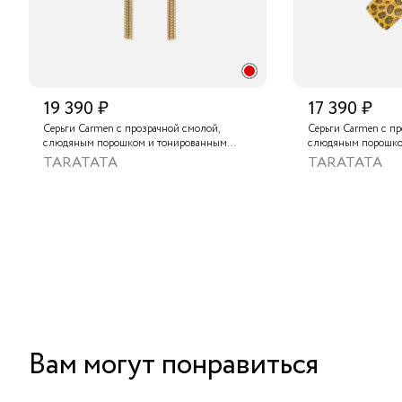
19 390 ₽
17 390 ₽
Серьги Carmen с прозрачной смолой,
Серьги Carmen с пр
слюдяным порошком и тонированным
слюдяным порошко
агатом
песчаником, солне
TARATATA
TARATATA
золотистым гематит
тонированным агат
Вам могут понравиться