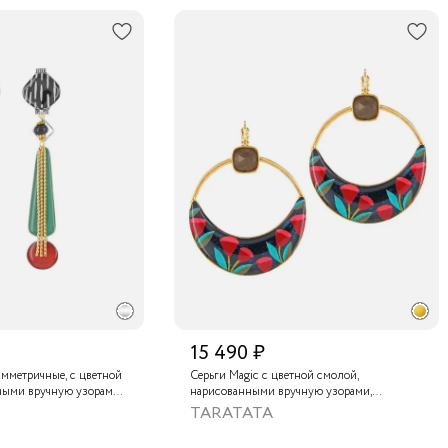
15 490 ₽
симметричные, с цветной
Серьги Magic с цветной смолой,
ными вручную узорами,
нарисованными вручную узорами,
, стеклянной бусиной,
лабрадоритом и металлизированной
TARATATA
титом и золотой
крааской