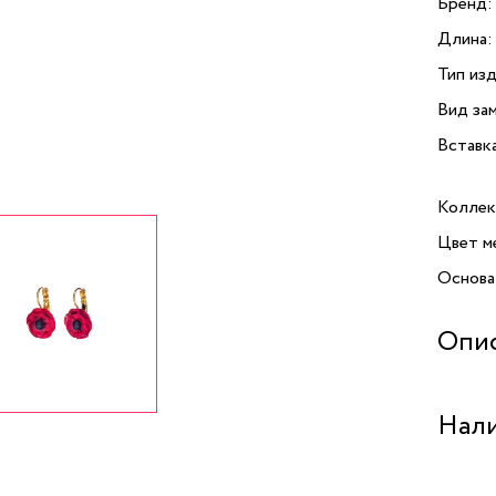
Бренд:
Длина:
Тип изд
Вид зам
Вставк
Коллек
Цвет м
Основа
Опи
Серьги
Нали
и обси
«Carme
глубин