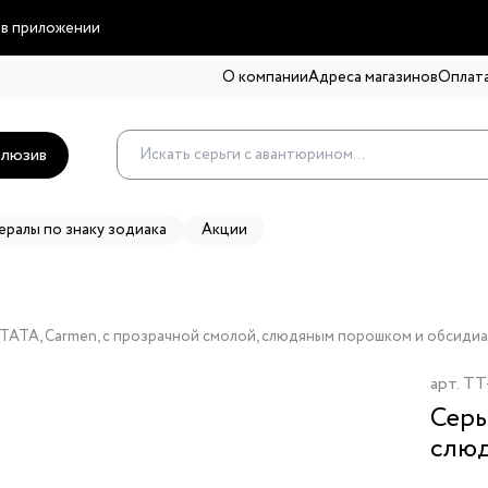
 в приложении
О компании
Адреса магазинов
Оплата
люзив
ералы по знаку зодиака
Акции
TATA, Carmen, с прозрачной смолой, слюдяным порошком и обсиди
арт.
TT
Серь
слюд