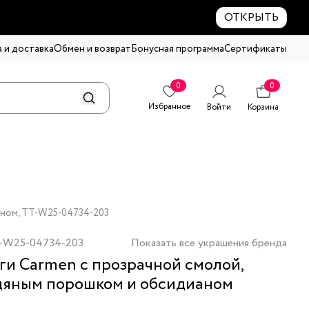
ОТКРЫТЬ
 и доставка
Обмен и возврат
Бонусная программа
Сертификаты
0
0
Избранное
Войти
Корзина
аном, TT-W25-04734-203
-W25-04734-203
Показать все украшения бренда
ги Carmen с прозрачной смолой,
яным порошком и обсидианом