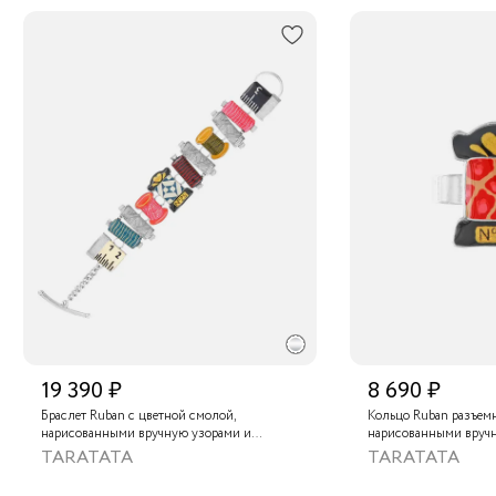
19 390 ₽
8 690 ₽
Браслет Ruban с цветной смолой,
Кольцо Ruban разъемн
нарисованными вручную узорами и
нарисованными вруч
золотой краской
золотой краской
TARATATA
TARATATA