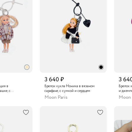
3 640 ₽
3 64
ция в
Брелок кукла Моника в вязаном
Брелок 
ашке, с
сарафане, с сумкой и сердцем
и джемпе
ами и бантом
Moon Paris
Moon 