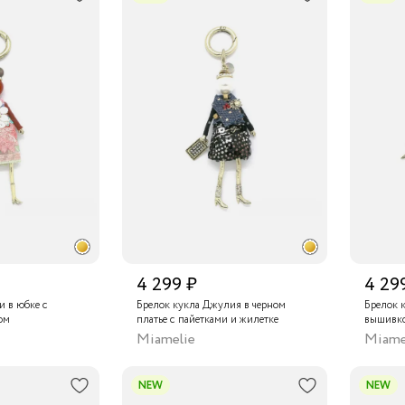
4 299 ₽
4 29
и в юбке с
Брелок кукла Джулия в черном
Брелок 
ом
платье с пайетками и жилетке
вышивко
Miamelie
Miame
NEW
NEW