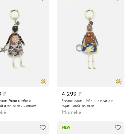
9 ₽
4 299 ₽
кукла Энди в юбке с
Брелок кукла Шейлин в платье и
й и жилетке с цветком
коричневой жилетке
lie
Miamelie
NEW