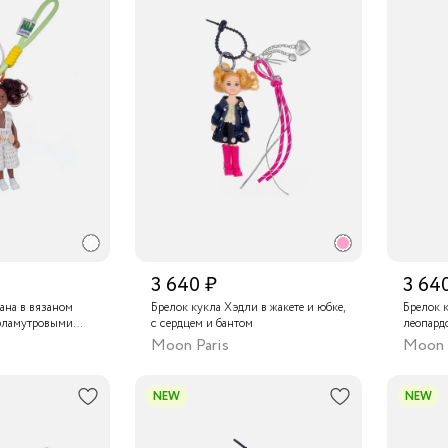
3 640 ₽
3 64
ана в вязаном
Брелок кукла Хэдли в жакете и юбке,
Брелок к
ерламутровыми
с сердцем и бантом
леопард
бантом
Moon Paris
Moon 
NEW
NEW