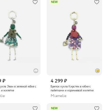
NEW
9 ₽
4 299 ₽
укла Эван в зеленой юбке с
Брелок кукла Кирстен в юбке с
 и жилетке
пайетками и коричневой жилетке
lie
Miamelie
NEW