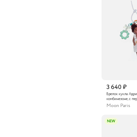
3 640 ₽
Брелок кукла Адри
комбинезоне, с п
бусинами
Moon Paris
NEW