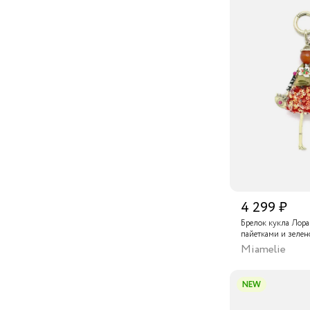
26
"Сокольники", Москва
4 299 ₽
Брелок кукла Лора
пайетками и зелен
Miamelie
NEW