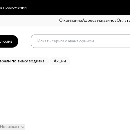
 в приложении
О компании
Адреса магазинов
Оплата
люзив
ералы по знаку зодиака
Акции
Новинкам