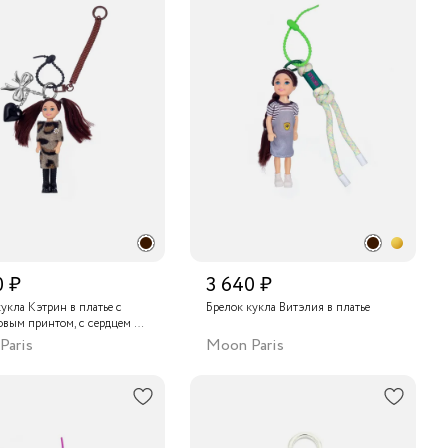
0 ₽
3 640 ₽
укла Кэтрин в платье с
Брелок кукла Витэлия в платье
овым принтом, с сердцем и
Paris
Moon Paris