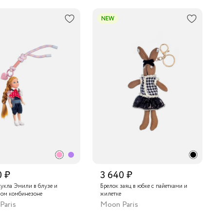
NEW
0 ₽
3 640 ₽
кукла Эмили в блузе и
Брелок заяц в юбке с пайетками и
ом комбинезоне
жилетке
Paris
Moon Paris