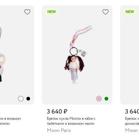
NEW
NEW
3 640 ₽
3 64
ли в вязаном
Брелок кукла Молли в юбке с
Брелок 
апогах
пайетками и вязанном манто
джинсов
Moon Paris
Moon 