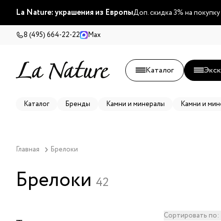
La Nature: украшения из Европы
Доп. скидка 3% на покупку
8 (495) 664-22-22
Max
Каталог
Экск
Каталог
Бренды
Камни и минералы
Камни и мин
Главная
Брелоки
Брелоки
42
Сортировать по: