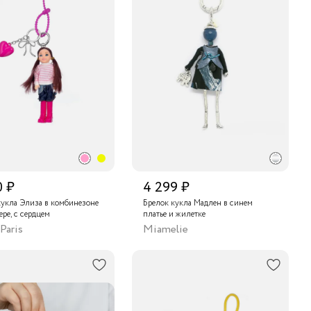
0 ₽
4 299 ₽
кукла Элиза в комбинезоне
Брелок кукла Мадлен в синем
ре, с сердцем
платье и жилетке
Paris
Miamelie