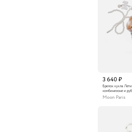
3 640 ₽
Брелок кукла Лети
комбинезоне и руб
жемчужными бусин
Moon Paris