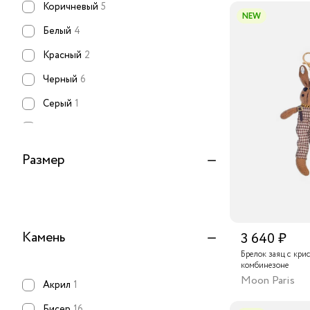
Коричневый
5
NEW
Белый
4
Красный
2
Черный
6
Серый
1
Зеленый
1
Голубой
1
Размер
Желтый
2
Бежевый
2
Серебристый
5
Камень
3 640 ₽
Золотистый
12
Брелок заяц с кри
комбинезоне
Сиреневый
2
Moon Paris
Акрил
1
Фуксия
1
Бисер
16