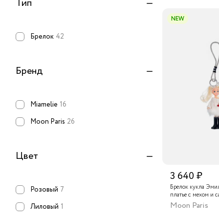
Тип
NEW
Брелок
42
Бренд
Miamelie
16
Moon Paris
26
Цвет
3 640 ₽
Брелок кукла Эми
Розовый
7
платье с мехом и с
Moon Paris
Лиловый
1