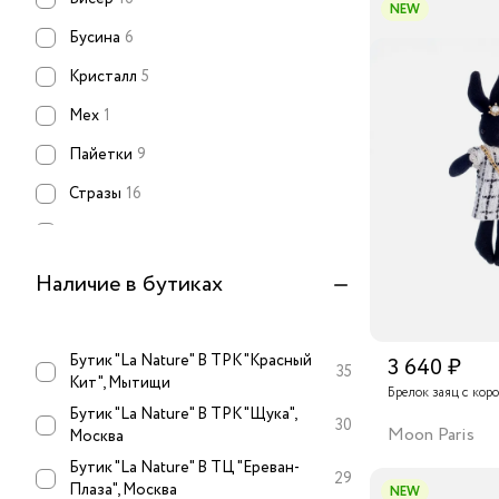
NEW
Бордовый
1
Бусина
6
Кристалл
5
Мех
1
Пайетки
9
Стразы
16
Текстиль
34
Эмаль
8
Наличие в бутиках
Агат
2
Жемчуг
2
Бутик "La Nature" В ТРК "Красный
3 640 ₽
35
Кит", Мытищи
Хризопраз
1
Брелок заяц с кор
Бутик "La Nature" В ТРК "Щука",
30
Moon Paris
Москва
Бутик "La Nature" В ТЦ "Ереван-
29
Плаза", Москва
NEW