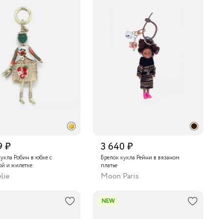
9 ₽
3 640 ₽
укла Робин в юбке с
Брелок кукла Рейни в вязаном
й и жилетке
платье
lie
Moon Paris
NEW