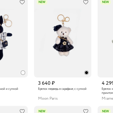
NEW
NEW
3 640 ₽
4 29
оной и сумкой
Брелок медведь в сарафане, с сумкой
Брелок к
принтом
Moon Paris
Miame
NEW
NEW