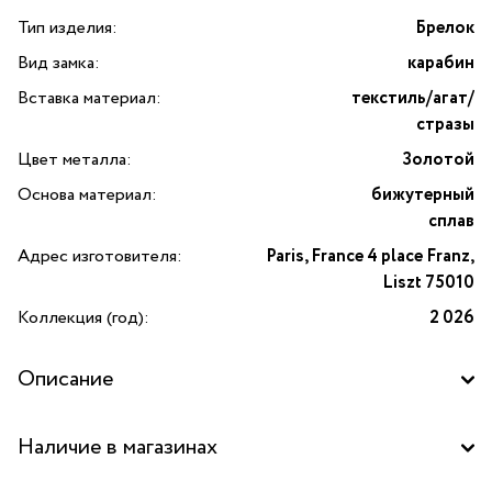
Тип изделия:
Брелок
Вид замка:
карабин
Вставка материал:
текстиль/агат/
стразы
Цвет металла:
Золотой
Основа материал:
бижутерный
сплав
Адрес изготовителя:
Paris, France 4 place Franz,
Liszt 75010
Коллекция (год):
2 026
Описание
Брелок кукла Айла в юбке с принтом и серой жилетке —
Наличие в магазинах
изысканный аксессуар для ценителей утончённого стиля
и французского шарма. Оригинальный брелок от бренда