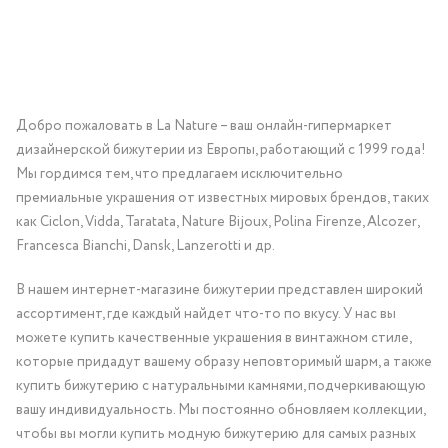
Добро пожаловать в La Nature – ваш онлайн-гипермаркет
дизайнерской бижутерии из Европы, работающий с 1999 года!
Мы гордимся тем, что предлагаем исключительно
премиальные украшения от известных мировых брендов, таких
как Ciclon, Vidda, Taratata, Nature Bijoux, Polina Firenze, Alcozer,
Francesca Bianchi, Dansk, Lanzerotti и др.
В нашем интернет-магазине бижутерии представлен широкий
ассортимент, где каждый найдет что-то по вкусу. У нас вы
можете купить качественные украшения в винтажном стиле,
которые придадут вашему образу неповторимый шарм, а также
купить бижутерию с натуральными камнями, подчеркивающую
вашу индивидуальность. Мы постоянно обновляем коллекции,
чтобы вы могли купить модную бижутерию для самых разных