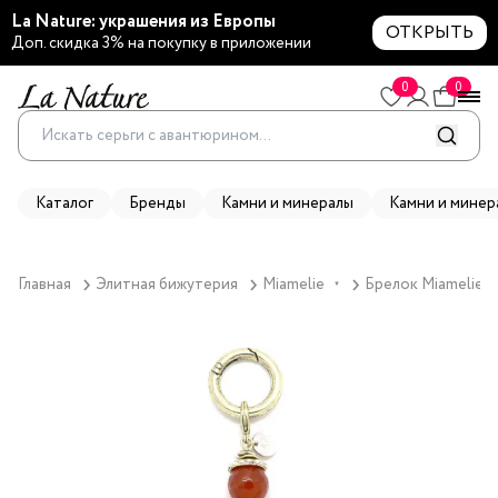
La Nature: украшения из Европы
ОТКРЫТЬ
Доп. скидка 3% на покупку в приложении
0
0
Каталог
Бренды
Камни и минералы
Камни и минер
Главная
Элитная бижутерия
Miamelie
Брелок Miamelie, 
▼