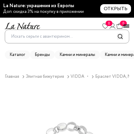
La Nature: украшения из Европы
ОТКРЫТЬ
Доп. скидка 3% на покупку в приложении
0
0
Каталог
Бренды
Камни и минералы
Камни и минер
Главная
Элитная бижутерия
VIDDA
Браслет VIDDA, Mai
▼