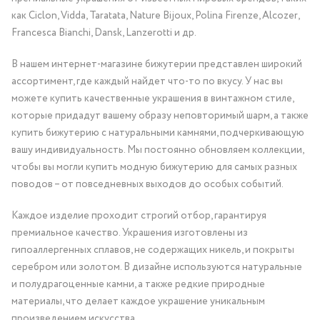
как Ciclon, Vidda, Taratata, Nature Bijoux, Polina Firenze, Alcozer,
Francesca Bianchi, Dansk, Lanzerotti и др.
В нашем интернет-магазине бижутерии представлен широкий
ассортимент, где каждый найдет что-то по вкусу. У нас вы
можете купить качественные украшения в винтажном стиле,
которые придадут вашему образу неповторимый шарм, а также
купить бижутерию с натуральными камнями, подчеркивающую
вашу индивидуальность. Мы постоянно обновляем коллекции,
чтобы вы могли купить модную бижутерию для самых разных
поводов – от повседневных выходов до особых событий.
Каждое изделие проходит строгий отбор, гарантируя
премиальное качество. Украшения изготовлены из
гипоаллергенных сплавов, не содержащих никель, и покрыты
серебром или золотом. В дизайне используются натуральные
и полудрагоценные камни, а также редкие природные
материалы, что делает каждое украшение уникальным
произведением искусства.