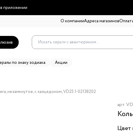
 в приложении
О компании
Адреса магазинов
Оплата
люзив
ералы по знаку зодиака
Акции
ra, незамкнутое, с халцедоном, VD25.1-02138202
арт.
VD
Коль
Цвет