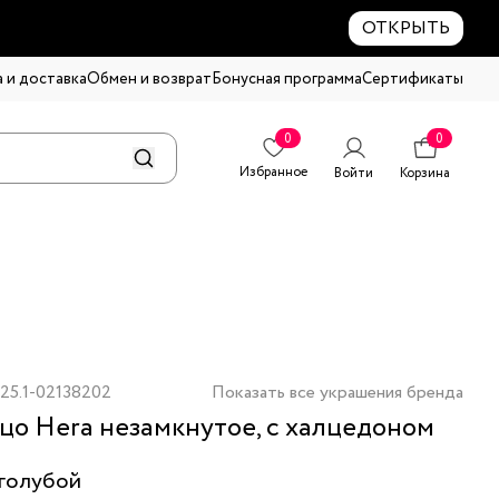
ОТКРЫТЬ
 и доставка
Обмен и возврат
Бонусная программа
Сертификаты
0
0
Избранное
Войти
Корзина
25.1-02138202
Показать все украшения бренда
цо Hera незамкнутое, с халцедоном
голубой