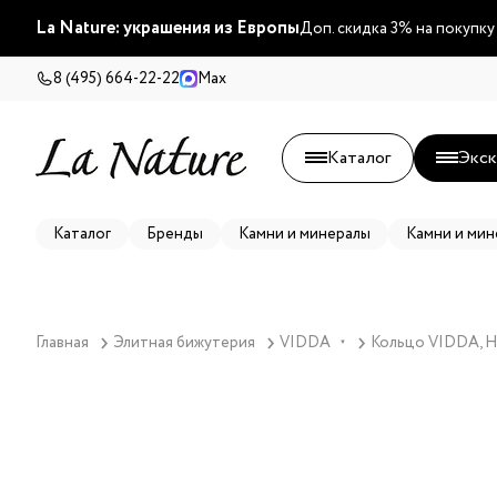
La Nature: украшения из Европы
Доп. скидка 3% на покупку
8 (495) 664-22-22
Max
Каталог
Экск
Каталог
Бренды
Камни и минералы
Камни и мин
Главная
Элитная бижутерия
VIDDA
Кольцо VIDDA, He
▼