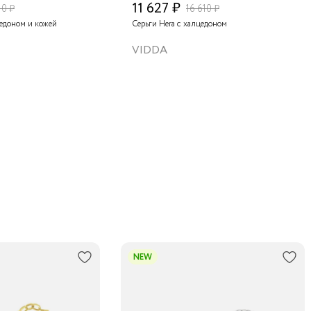
11 627 ₽
10 ₽
16 610 ₽
цедоном и кожей
Серьги Hera с халцедоном
VIDDA
NEW