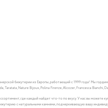
йнерской бижутерии из Европы, работающий с 1999 года! Мы горди
Taratata, Nature Bijoux, Polina Firenze, Alcozer, Francesca Bianchi, Da
сортимент, где каждый найдет что-то по вкусу. У нас вы можете к
бижутерию с натуральными камнями, подчеркивающую вашу индивид