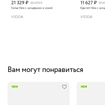
21 329 ₽
11 627 ₽
30 470 ₽
16 6
Колье Hera с халцедоном и кожей
Браслет Hera с хал
VIDDA
VIDDA
Вам могут понравиться
NEW
NEW