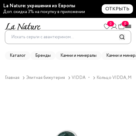
La Nature: украшения из Европы
ОТКРЫТЬ
Доп. скидка 3% на покупку в приложении
0
0
Каталог
Бренды
Камни и минералы
Камни и минер
Главная
Элитная бижутерия
VIDDA
Кольцо VIDDA, Merm
▼