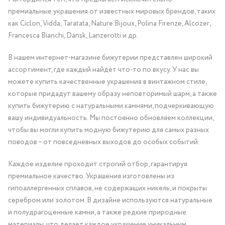
премиальные украшения от известных мировых брендов, таких
как Ciclon, Vidda, Taratata, Nature Bijoux, Polina Firenze, Alcozer,
Francesca Bianchi, Dansk, Lanzerotti и др.
В нашем интернет-магазине бижутерии представлен широкий
ассортимент, где каждый найдет что-то по вкусу. У нас вы
можете купить качественные украшения в винтажном стиле,
которые придадут вашему образу неповторимый шарм, а также
купить бижутерию с натуральными камнями, подчеркивающую
вашу индивидуальность. Мы постоянно обновляем коллекции,
чтобы вы могли купить модную бижутерию для самых разных
поводов – от повседневных выходов до особых событий.
Каждое изделие проходит строгий отбор, гарантируя
премиальное качество. Украшения изготовлены из
гипоаллергенных сплавов, не содержащих никель, и покрыты
серебром или золотом. В дизайне используются натуральные
и полудрагоценные камни, а также редкие природные
материалы, что делает каждое украшение уникальным