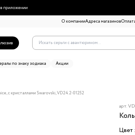
 в приложении
О компании
Адреса магазинов
Оплата
люзив
ералы по знаку зодиака
Акции
ice, с кристаллами Swarovski, VD24.2-01252
арт.
VD
Коль
Цвет