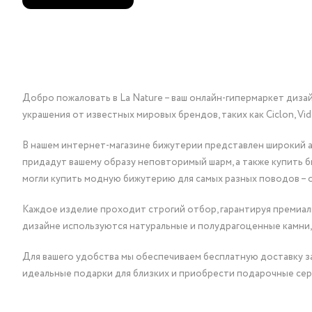
Добро пожаловать в La Nature – ваш онлайн-гипермаркет диза
украшения от известных мировых брендов, таких как Ciclon, Vidda, 
В нашем интернет-магазине бижутерии представлен широкий ас
придадут вашему образу неповторимый шарм, а также купить 
могли купить модную бижутерию для самых разных поводов – 
Каждое изделие проходит строгий отбор, гарантируя премиаль
дизайне используются натуральные и полудрагоценные камни,
Для вашего удобства мы обеспечиваем бесплатную доставку за
идеальные подарки для близких и приобрести подарочные сер