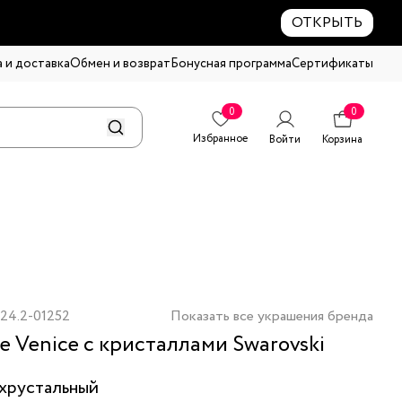
ОТКРЫТЬ
 и доставка
Обмен и возврат
Бонусная программа
Сертификаты
0
0
Избранное
Войти
Корзина
24.2-01252
Показать все украшения бренда
е Venice с кристаллами Swarovski
хрустальный