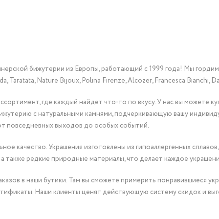
йнерской бижутерии из Европы, работающий с 1999 года! Мы горди
Taratata, Nature Bijoux, Polina Firenze, Alcozer, Francesca Bianchi, Da
сортимент, где каждый найдет что-то по вкусу. У нас вы можете к
бижутерию с натуральными камнями, подчеркивающую вашу индивид
от повседневных выходов до особых событий.
ное качество. Украшения изготовлены из гипоаллергенных сплавов,
 а также редкие природные материалы, что делает каждое украшен
казов в наши бутики. Там вы сможете примерить понравившиеся укр
тификаты. Наши клиенты ценят действующую систему скидок и выг