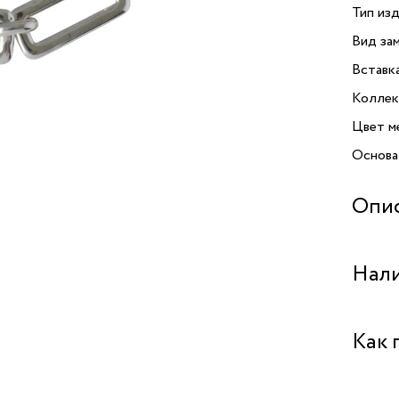
Тип изд
Вид зам
Вставк
Коллек
Цвет м
Основа
Опи
Открой
Нали
«Venic
Swarovs
произв
Бутик "
Как 
неповт
колье 
из выс