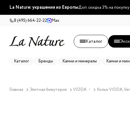
La Nature: украшения из Европы
Доп. скидка 3% на покупку
8 (495) 664-22-22
Max
Каталог
Экск
Каталог
Бренды
Камни и минералы
Камни и мин
Главная
Элитная бижутерия
VIDDA
Колье VIDDA, Ven
▼