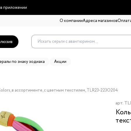
 в приложении
О компании
Адреса магазинов
Оплата
люзив
ералы по знаку зодиака
Акции
, Colors, в ассортименте, с цветным текстилем, TLR23-223O204
арт.
TL
Коль
текс