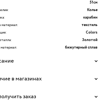
51см
елия:
Колье
ка:
карабин
а материал:
текстиль
ция:
Colors
еталла:
Золотой
 материал:
бижутерный сплав
сание
чие в магазинах
La Nature" в ТЦ "Калужский", Москва
получить заказ