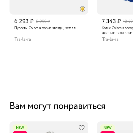
6 293 ₽
7 343 ₽
8 990 ₽
10 49
Пуссеты Colors в форме звезды, металл
Колье Colors в ассо
цветным текстилем
Tra-la-ra
Tra-la-ra
Вам могут понравиться
NEW
NEW