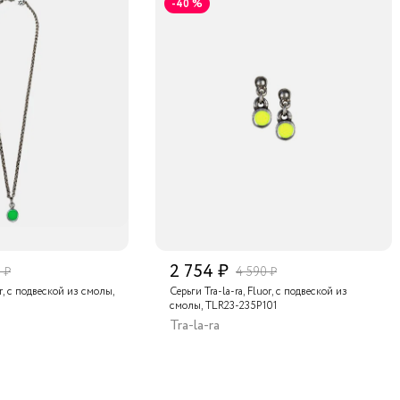
-40 %
2 754 ₽
 ₽
4 590 ₽
or, с подвеской из смолы,
Серьги Tra-la-ra, Fluor, с подвеской из
смолы, TLR23-235P101
Tra-la-ra