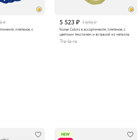
5 523 ₽
0 ₽
7 890 ₽
ртименте, плетеное, с
Колье Colors в ассортименте, плетеное, с
цветным текстилем и вставкой из металла
Tra-la-ra
NEW