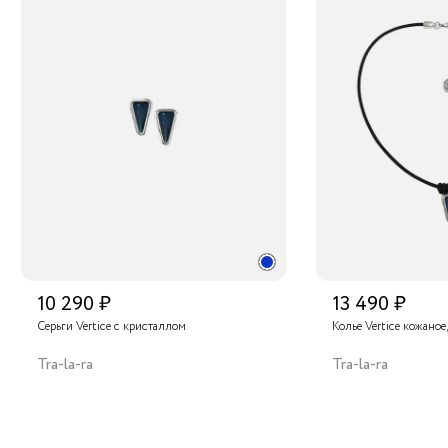
10 290 ₽
13 490 ₽
Серьги Vertice с кристаллом
Колье Vertice кожаное
Tra-la-ra
Tra-la-ra