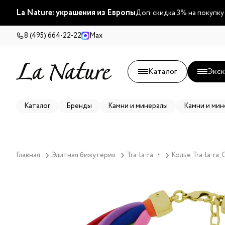
La Nature: украшения из Европы
Доп. скидка 3% на покупку
8 (495) 664-22-22
Max
Каталог
Экск
Каталог
Бренды
Камни и минералы
Камни и мин
Главная
Элитная бижутерия
Tra-la-ra
Колье Tra-la-ra
▼