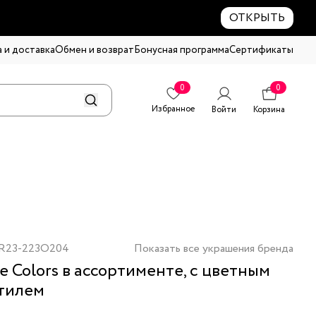
ОТКРЫТЬ
 и доставка
Обмен и возврат
Бонусная программа
Сертификаты
0
0
Избранное
Войти
Корзина
R23-223O204
Показать все украшения бренда
е Colors в ассортименте, с цветным
тилем