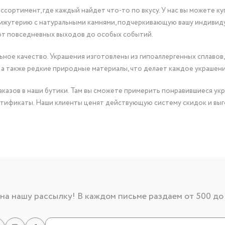
сортимент, где каждый найдет что-то по вкусу. У нас вы можете к
бижутерию с натуральными камнями, подчеркивающую вашу индивид
от повседневных выходов до особых событий.
ное качество. Украшения изготовлены из гипоаллергенных сплавов,
 а также редкие природные материалы, что делает каждое украшен
казов в наши бутики. Там вы сможете примерить понравившиеся укр
тификаты. Наши клиенты ценят действующую систему скидок и выг
а нашу рассылку! В каждом письме раздаем от 500 до