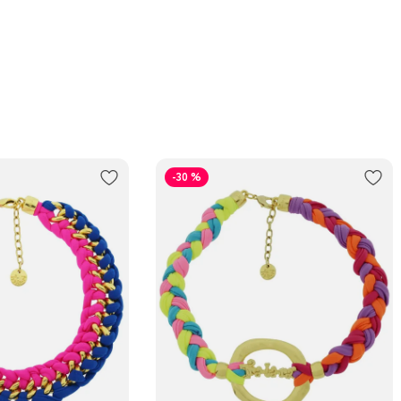
Забрат
Курьеро
В пункт
Трансп
-30 %
Подроб