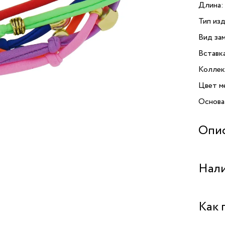
Длина:
Тип изд
Вид зам
Вставк
Коллек
Цвет м
Основа
Опи
Нали
Бутик "
Как 