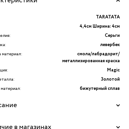
ктеристики
TARATATA
4,4см Ширина: 4см
елия:
Серьги
ка:
левербек
а материал:
смола/лабрадорит/
металлизированная краска
ция:
Magic
еталла:
Золотой
 материал:
бижутерный сплав
сание
 Magic с цветной смолой, ручной росписью, лабрадоритом
чие в магазинах
ллизированной краской от французского бренда