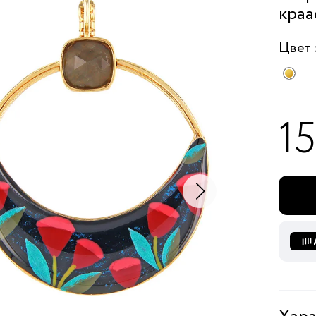
краа
Цвет
1