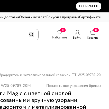
ОТКРЫТЬ
 и доставка
Обмен и возврат
Бонусная программа
Сертификаты
0
0
Избранное
Войти
Корзина
лабрадоритом и металлизированной крааской, TT-W25-09789-20M
-W25-09789-20M
Показать все украшения бренда
ги Magic с цветной смолой,
сованными вручную узорами,
адоритом и металлизированной