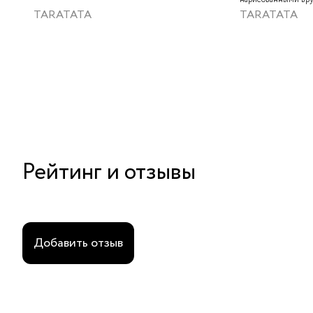
слюдяным порошком
TARATATA
TARATATA
стеклянными буси
гематитом
Рейтинг и отзывы
Добавить отзыв