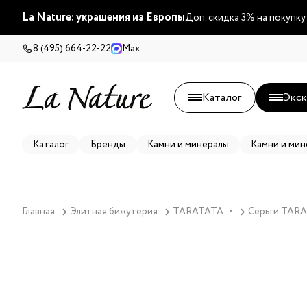
La Nature: украшения из Европы
Доп. скидка 3% на покупку
8 (495) 664-22-22
Max
Каталог
Экск
Каталог
Бренды
Камни и минералы
Камни и мин
Главная
Элитная бижутерия
TARATATA
Серьги TARA
▼