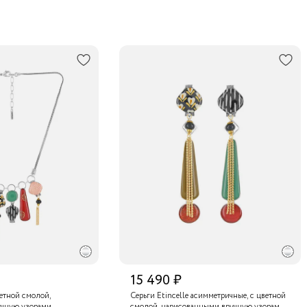
15 490 ₽
ветной смолой,
Серьги Etincelle асимметричные, с цветной
чную узорами,
смолой, нарисованными вручную узорами,