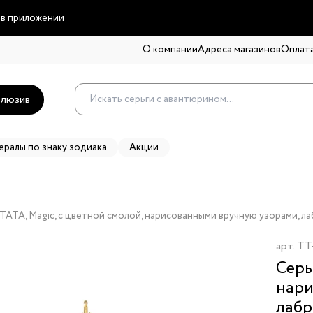
 в приложении
О компании
Адреса магазинов
Оплата
люзив
ералы по знаку зодиака
Акции
TATA, Magic, с цветной смолой, нарисованными вручную узорами, 
арт.
TT
Серь
нари
лабр