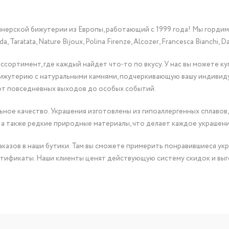
йнерской бижутерии из Европы, работающий с 1999 года! Мы горди
Taratata, Nature Bijoux, Polina Firenze, Alcozer, Francesca Bianchi, Da
сортимент, где каждый найдет что-то по вкусу. У нас вы можете к
бижутерию с натуральными камнями, подчеркивающую вашу индивид
от повседневных выходов до особых событий.
ное качество. Украшения изготовлены из гипоаллергенных сплавов,
 а также редкие природные материалы, что делает каждое украшен
казов в наши бутики. Там вы сможете примерить понравившиеся укр
тификаты. Наши клиенты ценят действующую систему скидок и выг