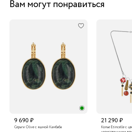
Вам могут понравиться
9 690 ₽
21 290 ₽
Серьги Olive с яшмой Камбаба
Колье Etincelle с ц
нарисованными вру