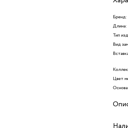
Хара
Бренд:
Длина:
Тип изд
Вид зам
Вставк
Коллек
Цвет м
Основа
Опи
Серьги
Нали
и мета