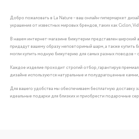
Добро пожаловать в La Nature – ваш онлайн-гипермаркет диза
украшения от известных мировых брендов, таких как Ciclon, Vidda, 
В нашем интернет-магазине бижутерии представлен широкий ас
придадут вашему образу неповторимый шарм, а также купить 
могли купить модную бижутерию для самых разных поводов – 
Каждое изделие проходит строгий отбор, гарантируя премиаль
дизайне используются натуральные и полудрагоценные камни,
Для вашего удобства мы обеспечиваем бесплатную доставку за
идеальные подарки для близких и приобрести подарочные сер