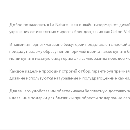
Добро пожаловать в La Nature – ваш онлайн-гипермаркет диза
украшения от известных мировых брендов, таких как Ciclon, Vidda, 
В нашем интернет-магазине бижутерии представлен широкий ас
придадут вашему образу неповторимый шарм, а также купить 
могли купить модную бижутерию для самых разных поводов – 
Каждое изделие проходит строгий отбор, гарантируя премиаль
дизайне используются натуральные и полудрагоценные камни,
Для вашего удобства мы обеспечиваем бесплатную доставку за
идеальные подарки для близких и приобрести подарочные сер