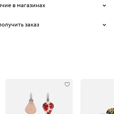
чие в магазинах
"La Nature" в ТЦ "Метрополис", Москва
получить заказ
ь бесплатно в бутике
м за 1-2 дня
 выдачи заказов Boxberry
ортной компанией по России
нее о сроках доставки