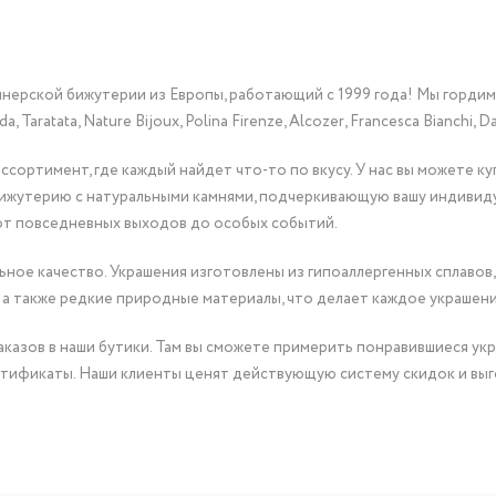
йнерской бижутерии из Европы, работающий с 1999 года! Мы горди
Taratata, Nature Bijoux, Polina Firenze, Alcozer, Francesca Bianchi, Da
сортимент, где каждый найдет что-то по вкусу. У нас вы можете к
бижутерию с натуральными камнями, подчеркивающую вашу индивид
от повседневных выходов до особых событий.
ное качество. Украшения изготовлены из гипоаллергенных сплавов,
 а также редкие природные материалы, что делает каждое украшен
казов в наши бутики. Там вы сможете примерить понравившиеся укр
тификаты. Наши клиенты ценят действующую систему скидок и выг