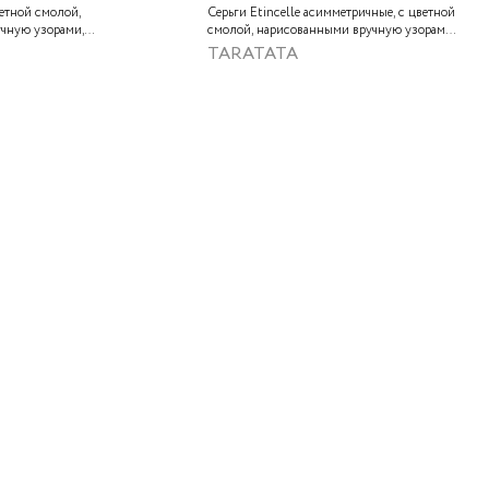
ветной смолой,
Серьги Etincelle асимметричные, с цветной
чную узорами,
смолой, нарисованными вручную узорами,
, золотой краской,
слюдяным порошком, стеклянной бусиной,
TARATATA
нам и тонированным
тонированным гематитом и золотой
краской