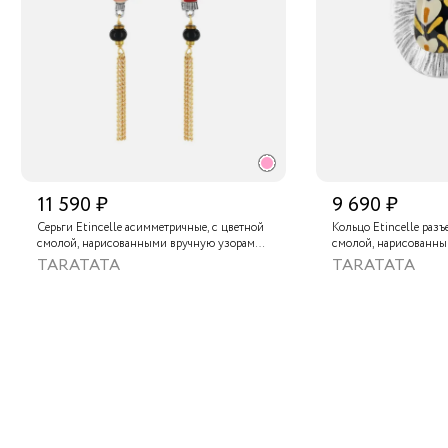
11 590 ₽
9 690 ₽
Серьги Etincelle асимметричные, с цветной
Кольцо Etincelle разъ
смолой, нарисованными вручную узорами,
смолой, нарисованны
стеклянной бусиной и тонированным
и золотой краской
TARATATA
TARATATA
гематитом