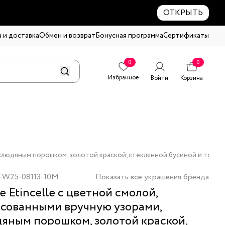
ОТКРЫТЬ
 и доставка
Обмен и возврат
Бонусная программа
Сертификаты
0
0
Избранное
Войти
Корзина
, слюдяным порошком, золотой краской, стеклянной бусиной и тони
-W25-08113-10M
Показать все украшения бренда
е Etincelle с цветной смолой,
сованными вручную узорами,
яным порошком, золотой краской,