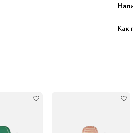
Нали
Бутик 
Как 
Забрат
Курьеро
В пункт
Трансп
Подроб