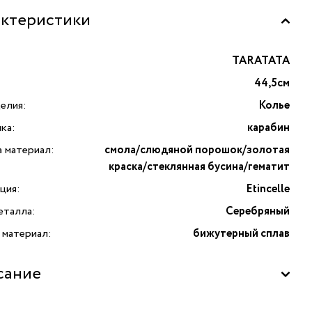
ктеристики
TARATATA
44,5см
елия:
Колье
ка:
карабин
а материал:
смола/слюдяной порошок/золотая
краска/стеклянная бусина/гематит
ция:
Etincelle
еталла:
Серебряный
 материал:
бижутерный сплав
сание