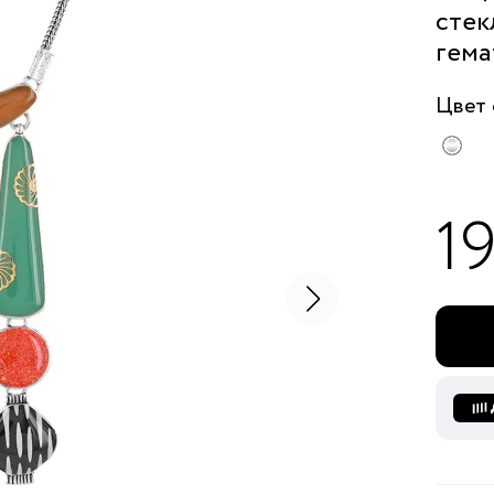
стек
гема
Цвет
1