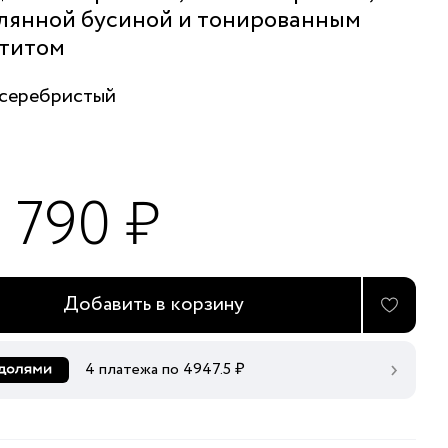
лянной бусиной и тонированным
титом
серебристый
9 790 ₽
Добавить в корзину
4 платежа по
4947.5
₽