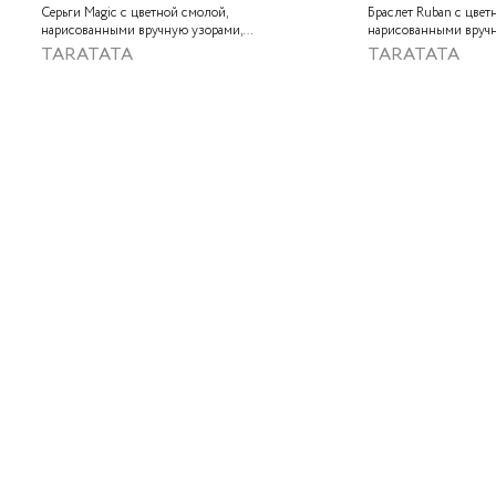
Серьги Magic с цветной смолой,
Браслет Ruban с цвет
нарисованными вручную узорами,
нарисованными вруч
лабрадоритом и металлизированной
золотой краской
TARATATA
TARATATA
крааской