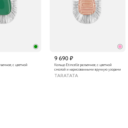
9 690 ₽
зъемное, с цветной
Кольцо Etincelle разъемное, с цветной
смолой и нарисованными вручную узорами
TARATATA