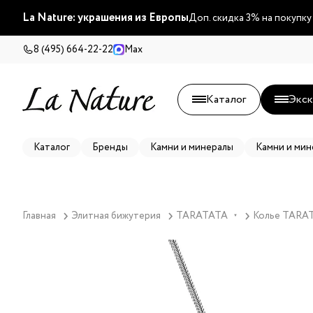
La Nature: украшения из Европы
Доп. скидка 3% на покупку
8 (495) 664-22-22
Max
Каталог
Экск
Каталог
Бренды
Камни и минералы
Камни и мин
Главная
Элитная бижутерия
TARATATA
Колье TARAT
▼