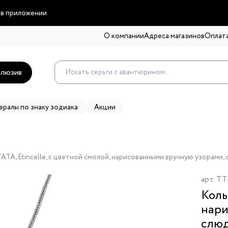
 в приложении
О компании
Адреса магазинов
Оплата
люзив
ералы по знаку зодиака
Акции
ATA, Etincelle, с цветной смолой, нарисованными вручную узорами
арт.
TT
Коль
нари
слюд