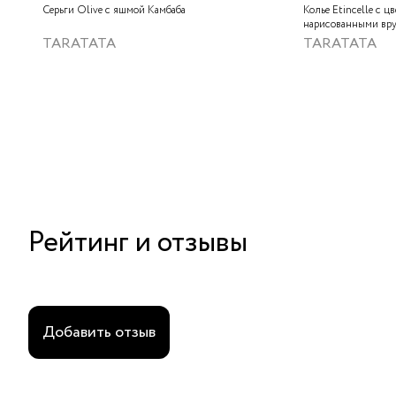
Серьги Olive с яшмой Камбаба
Колье Etincelle с ц
нарисованными вру
слюдяным порошком
TARATATA
TARATATA
стеклянными буси
гематитом
Рейтинг и отзывы
Добавить отзыв