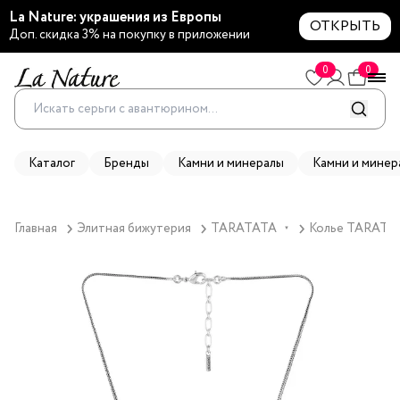
La Nature: украшения из Европы
ОТКРЫТЬ
Доп. скидка 3% на покупку в приложении
0
0
Каталог
Бренды
Камни и минералы
Камни и минер
Главная
Элитная бижутерия
TARATATA
Колье TARATATA
▼