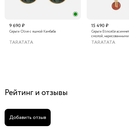
9 690 ₽
15 490 ₽
Серьги Olive с яшмой Камбаба
Серьги Etincelle асимме
смолой, нарисованными
слюдяным порошком, ст
TARATATA
TARATATA
тонированным гематито
краской
Рейтинг и отзывы
Добавить отзыв