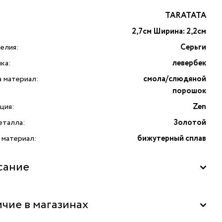
TARATATA
2,7см Ширина: 2,2см
елия:
Серьги
ка:
левербек
а материал:
смола/слюдяной
порошок
ция:
Zen
еталла:
Золотой
 материал:
бижутерный сплав
сание
Zen с цветной смолой, нарисованными узорами
чие в магазинах
яным порошком от французского бренда TARATATA.
ция Zen — это спокойствие, рождённое из простоты.