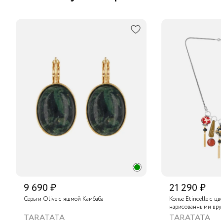
9 690 ₽
21 290 ₽
Серьги Olive с яшмой Камбаба
Колье Etincelle с ц
нарисованными вру
слюдяным порошком
TARATATA
TARATATA