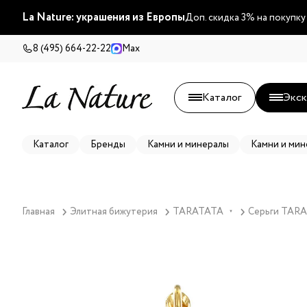
La Nature: украшения из Европы
Доп. скидка 3% на покупку
8 (495) 664-22-22
Max
Каталог
Экск
Каталог
Бренды
Камни и минералы
Камни и мин
Главная
Элитная бижутерия
TARATATA
Серьги TARA
▼