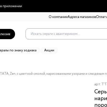
 в приложении
О компании
Адреса магазинов
Оплата
люзив
ералы по знаку зодиака
Акции
TATA, Zen, с цветной смолой, нарисованными узорами и слюдяным
арт.
TT
Серь
нари
пор