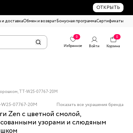
ОТКРЫТЬ
 и доставка
Обмен и возврат
Бонусная программа
Сертификаты
0
0
Избранное
Войти
Корзина
 порошком, TT-W25-07767-20M
-W25-07767-20M
Показать все украшения бренда
ги Zen с цветной смолой,
сованными узорами и слюдяным
ошком