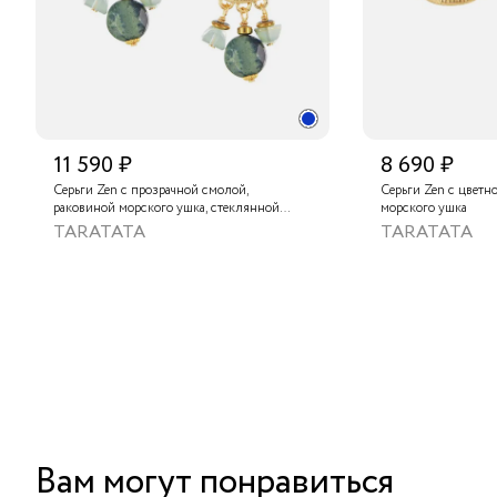
11 590 ₽
8 690 ₽
Серьги Zen с прозрачной смолой,
Серьги Zen с цветн
раковиной морского ушка, стеклянной
морского ушка
бусиной, яшмой Камбаба и золотистым
TARATATA
TARATATA
гематитом
Вам могут понравиться