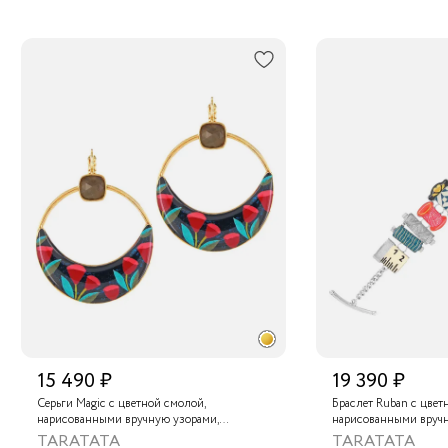
15 490 ₽
19 390 ₽
Серьги Magic с цветной смолой,
Браслет Ruban с цвет
нарисованными вручную узорами,
нарисованными вруч
лабрадоритом и металлизированной
золотой краской
TARATATA
TARATATA