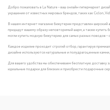
Добро пожаловать в La Nature – ваш онлайн-гипермаркет диза
украшения от известных мировых брендов, таких как Ciclon, Vidda, 
В нашем интернет-магазине бижутерии представлен широкий ас
придадут вашему образу неповторимый шарм, а также купить 
могли купить модную бижутерию для самых разных поводов – 
Каждое изделие проходит строгий отбор, гарантируя премиаль
дизайне используются натуральные и полудрагоценные камни,
Для вашего удобства мы обеспечиваем бесплатную доставку за
идеальные подарки для близких и приобрести подарочные сер