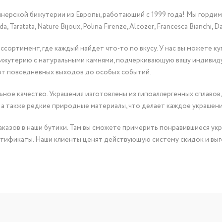
йнерской бижутерии из Европы, работающий с 1999 года! Мы горди
Taratata, Nature Bijoux, Polina Firenze, Alcozer, Francesca Bianchi, Da
сортимент, где каждый найдет что-то по вкусу. У нас вы можете к
бижутерию с натуральными камнями, подчеркивающую вашу индивид
от повседневных выходов до особых событий.
ное качество. Украшения изготовлены из гипоаллергенных сплавов,
 а также редкие природные материалы, что делает каждое украшен
казов в наши бутики. Там вы сможете примерить понравившиеся укр
тификаты. Наши клиенты ценят действующую систему скидок и выг