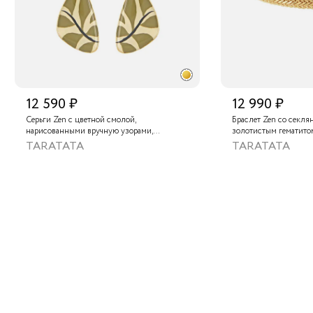
12 590 ₽
12 990 ₽
Серьги Zen с цветной смолой,
Браслет Zen со секл
нарисованными вручную узорами,
золотистым гематито
раковиной морского ушка и яшмой Камбаба
TARATATA
TARATATA