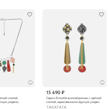
15 490 ₽
ветной смолой,
Серьги Etincelle асимметричные, с цветной
чную узорами,
смолой, нарисованными вручную узорами,
, золотой краской,
слюдяным порошком, стеклянной бусиной,
TARATATA