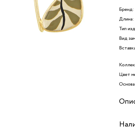
Бренд:
Длина:
Тип изд
Вид зам
Вставк
Коллек
Цвет м
Основа
Опи
Серьги 
Нали
и слюд
Коллек