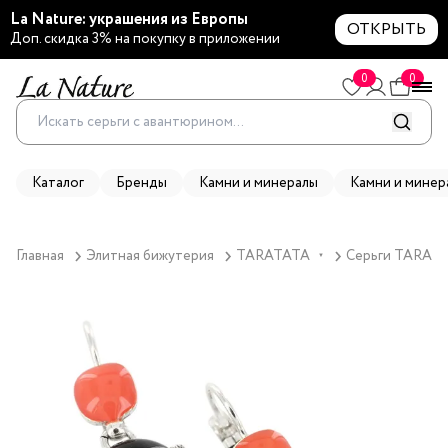
La Nature: украшения из Европы
ОТКРЫТЬ
Доп. скидка 3% на покупку в приложении
0
0
Каталог
Бренды
Камни и минералы
Камни и минер
Главная
Элитная бижутерия
TARATATA
Серьги TARATAT
▼