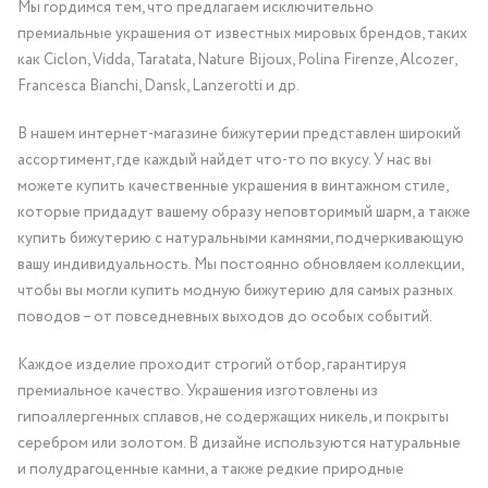
Мы гордимся тем, что предлагаем исключительно
премиальные украшения от известных мировых брендов, таких
как Ciclon, Vidda, Taratata, Nature Bijoux, Polina Firenze, Alcozer,
Francesca Bianchi, Dansk, Lanzerotti и др.
В нашем интернет-магазине бижутерии представлен широкий
ассортимент, где каждый найдет что-то по вкусу. У нас вы
можете купить качественные украшения в винтажном стиле,
которые придадут вашему образу неповторимый шарм, а также
купить бижутерию с натуральными камнями, подчеркивающую
вашу индивидуальность. Мы постоянно обновляем коллекции,
чтобы вы могли купить модную бижутерию для самых разных
поводов – от повседневных выходов до особых событий.
Каждое изделие проходит строгий отбор, гарантируя
премиальное качество. Украшения изготовлены из
гипоаллергенных сплавов, не содержащих никель, и покрыты
серебром или золотом. В дизайне используются натуральные
и полудрагоценные камни, а также редкие природные