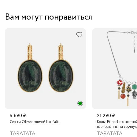
Вам могут понравиться
9 690 ₽
21 290 ₽
Серьги Olive с яшмой Камбаба
Колье Etincelle с цветно
нарисованными вручную
слюдяным порошком, зо
TARATATA
TARATATA
стеклянными бусинам и