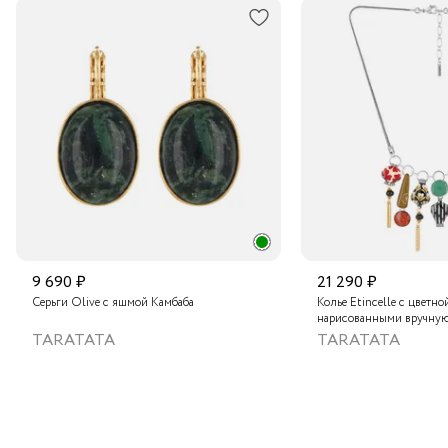
9 690 ₽
21 290 ₽
Серьги Olive с яшмой Камбаба
Колье Etincelle с цветно
нарисованными вручную
слюдяным порошком, зо
TARATATA
TARATATA
стеклянными бусинам и
гематитом