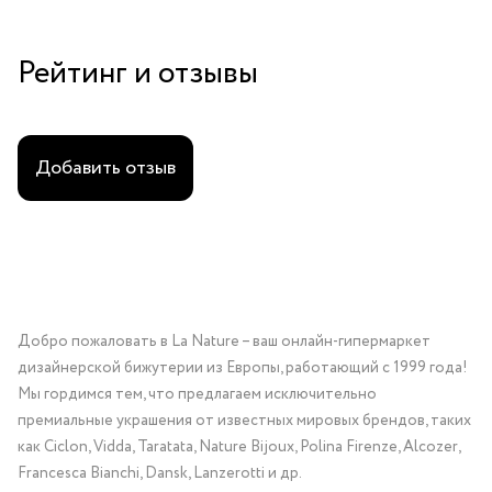
Рейтинг и отзывы
Добавить отзыв
Добро пожаловать в La Nature – ваш онлайн-гипермаркет
дизайнерской бижутерии из Европы, работающий с 1999 года!
Мы гордимся тем, что предлагаем исключительно
премиальные украшения от известных мировых брендов, таких
как Ciclon, Vidda, Taratata, Nature Bijoux, Polina Firenze, Alcozer,
Francesca Bianchi, Dansk, Lanzerotti и др.