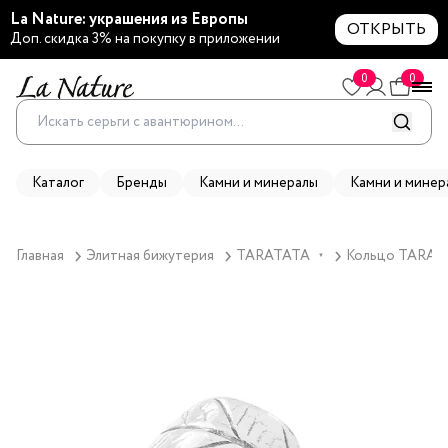
La Nature: украшения из Европы
ОТКРЫТЬ
Доп. скидка 3% на покупку в приложении
0
0
Каталог
Бренды
Камни и минералы
Камни и минер
Главная
Элитная бижутерия
TARATATA
Кольцо TARATAT
▼