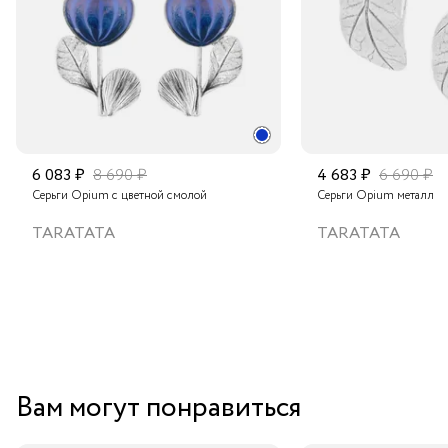
6 083 ₽
8 690 ₽
4 683 ₽
6 690 ₽
Серьги Opium с цветной смолой
Серьги Opium металл
TARATATA
TARATATA
Вам могут понравиться