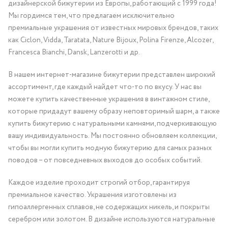
дизайнерской бижутерии из Европы, работающий с 1999 года!
Мы гордимся тем, что предлагаем исключительно
премиальные украшения от известных мировых брендов, таких
как Ciclon, Vidda, Taratata, Nature Bijoux, Polina Firenze, Alcozer,
Francesca Bianchi, Dansk, Lanzerotti и др.
В нашем интернет-магазине бижутерии представлен широкий
ассортимент, где каждый найдет что-то по вкусу. У нас вы
можете купить качественные украшения в винтажном стиле,
которые придадут вашему образу неповторимый шарм, а также
купить бижутерию с натуральными камнями, подчеркивающую
вашу индивидуальность. Мы постоянно обновляем коллекции,
чтобы вы могли купить модную бижутерию для самых разных
поводов – от повседневных выходов до особых событий.
Каждое изделие проходит строгий отбор, гарантируя
премиальное качество. Украшения изготовлены из
гипоаллергенных сплавов, не содержащих никель, и покрыты
серебром или золотом. В дизайне используются натуральные