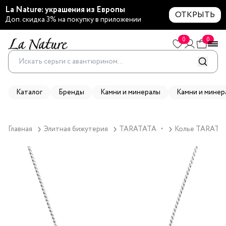
La Nature: украшения из Европы
ОТКРЫТЬ
Доп. скидка 3% на покупку в приложении
0
0
Каталог
Бренды
Камни и минералы
Камни и минер
Главная
Элитная бижутерия
TARATATA
Колье TARATAT
▼