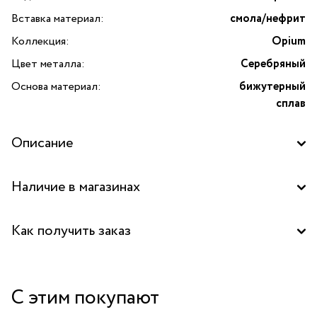
Вставка материал:
смола/нефрит
Коллекция:
Opium
Цвет металла:
Серебряный
Основа материал:
бижутерный
сплав
Описание
Наличие в магазинах
Бутик "La Nature" в ТД "Дружба", Москва
Как получить заказ
Бутик "La Nature" в ТРК "FORT", Москва
Забрать бесплатно в бутике
Бутик "La Nature" в ТЦ "Сокольники", Москва
С этим покупают
Курьером за 1-2 дня
Бутик "La Nature" в ТЦ "Ереван-плаза", Москва