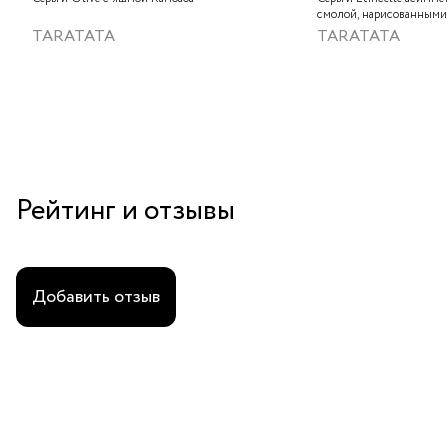
смолой, нарисованными
слюдяным порошком, ст
TARATATA
TARATATA
тонированным гематито
краской
Рейтинг и отзывы
Добавить отзыв