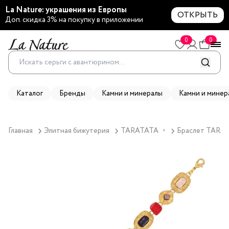
La Nature: украшения из Европы
ОТКРЫТЬ
Доп. скидка 3% на покупку в приложении
0
0
Каталог
Бренды
Камни и минералы
Камни и минер
Главная
Элитная бижутерия
TARATATA
Браслет TARATA
▼