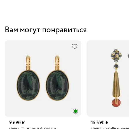
Вам могут понравиться
9 690 ₽
15 490 ₽
Серьги Olive с яшмой Камбаба
Серьги Etincelle асимме