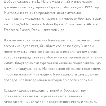
Добро пожаловать в La Nature – ваш онлайн-гипермаркет
дизайнерской бижутерии из Европы, работающий с 1999 года!
Мы гордимся тем, что предлагаем исключительно
премиальные украшения от известных мировых брендов, таких
как Ciclon, Vidda, Taratata, Nature Bijoux, Polina Firenze, Alcozer,
Francesca Bianchi, Dansk, Lanzerotti и др.
В нашем интернет-магазине бижутерии представлен широкий
ассортимент, где каждый найдет что-то по вкусу. У нас вы
можете купить качественные украшения в винтажном стиле,
которые придадут вашему образу неповторимый шарм, а также
купить бижутерию с натуральными камнями, подчеркивающую
вашу индивидуальность. Мы постоянно обновляем коллекции,
чтобы вы могли купить модную бижутерию для самых разных
поводов – от повседневных выходов до особых событий.
Каждое изделие проходит строгий отбор, гарантируя
премиальное качество. Украшения изготовлены из
гипоаллергенных сплавов, не содержащих никель, и покрыты