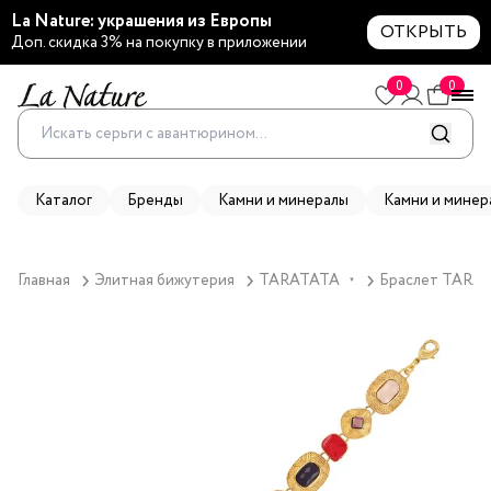
La Nature: украшения из Европы
ОТКРЫТЬ
Доп. скидка 3% на покупку в приложении
0
0
Каталог
Бренды
Камни и минералы
Камни и минер
Главная
Элитная бижутерия
TARATATA
Браслет TARATA
▼