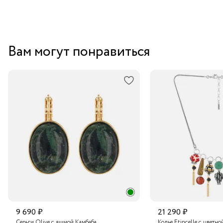
Вам могут понравиться
9 690 ₽
21 290 ₽
Серьги Olive с яшмой Камбаба
Колье Etincelle с цветно