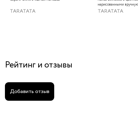
нарисованными вручную
слюдяным порошком, зо
TARATATA
TARATATA
стеклянными бусинам и
гематитом
Рейтинг и отзывы
Добавить отзыв