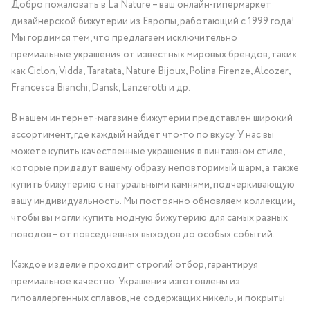
Добро пожаловать в La Nature – ваш онлайн-гипермаркет
дизайнерской бижутерии из Европы, работающий с 1999 года!
Мы гордимся тем, что предлагаем исключительно
премиальные украшения от известных мировых брендов, таких
как Ciclon, Vidda, Taratata, Nature Bijoux, Polina Firenze, Alcozer,
Francesca Bianchi, Dansk, Lanzerotti и др.
В нашем интернет-магазине бижутерии представлен широкий
ассортимент, где каждый найдет что-то по вкусу. У нас вы
можете купить качественные украшения в винтажном стиле,
которые придадут вашему образу неповторимый шарм, а также
купить бижутерию с натуральными камнями, подчеркивающую
вашу индивидуальность. Мы постоянно обновляем коллекции,
чтобы вы могли купить модную бижутерию для самых разных
поводов – от повседневных выходов до особых событий.
Каждое изделие проходит строгий отбор, гарантируя
премиальное качество. Украшения изготовлены из
гипоаллергенных сплавов, не содержащих никель, и покрыты