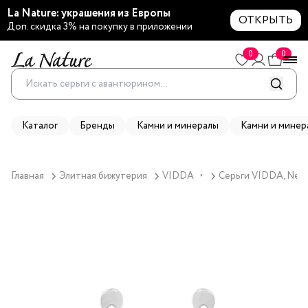
La Nature: украшения из Европы
ОТКРЫТЬ
Доп. скидка 3% на покупку в приложении
0
0
Каталог
Бренды
Камни и минералы
Камни и минер
Главная
Элитная бижутерия
VIDDA
Серьги VIDDA, Nexu
▼