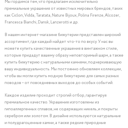
Мы гордимся тем, что предлагаем исключительно
премиальные украшения от известных мировых брендов, таких
как Ciclon, Vidda, Taratata, Nature Bijoux, Polina Firenze, Alcozer,
Francesca Bianchi, Dansk, Lanzerotti и др.
В нашем интернет-магазине бижутерии представлен широкий
ассортимент, где каждый найдет что-то по вкусу. У нас вы
можете купить качественные украшения в винтажном стиле,
которые придадут вашему образу неповторимый шарм, а также
купить бижутерию с натуральными камнями, подчеркивающую
вашу индивидуальность. Мы постоянно обновляем коллекции,
чтобы вы могли купить модную бижутерию для самых разных
поводов – от повседневных выходов до особых событий.
Каждое изделие проходит строгий отбор, гарантируя
премиальное качество. Украшения изготовлены из
гипоаллергенных сплавов, не содержащих никель, и покрыты
серебром или золотом. В дизайне используются натуральные
и полудрагоценные камни, а также редкие природные