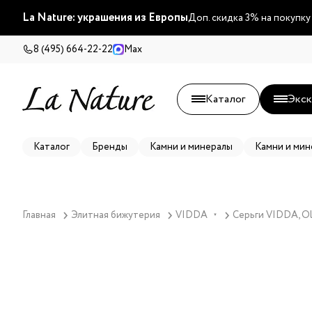
La Nature: украшения из Европы
Доп. скидка 3% на покупку
8 (495) 664-22-22
Max
Каталог
Экск
Каталог
Бренды
Камни и минералы
Камни и мин
Главная
Элитная бижутерия
VIDDA
Серьги VIDDA, Ol
▼