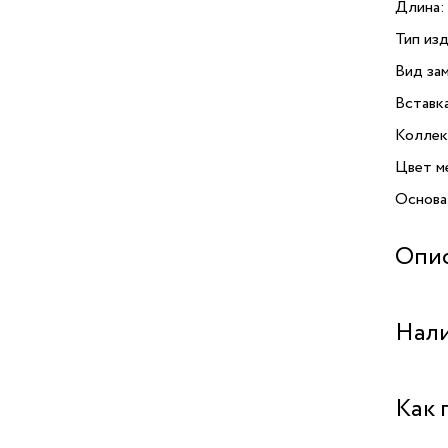
Длина:
Тип изд
Вид зам
Вставк
Коллек
Цвет м
Основа
Опи
Серьги
Нали
украшен
Модель
с благ
Бутик "
Как 
утонче
из нат
Бутик 