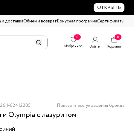
ОТКРЫТЬ
 и доставка
Обмен и возврат
Бонусная программа
Сертификаты
0
0
Избранное
Войти
Корзина
26.1-02412205
Показать все украшения бренда
ги Olympia с лазуритом
синий