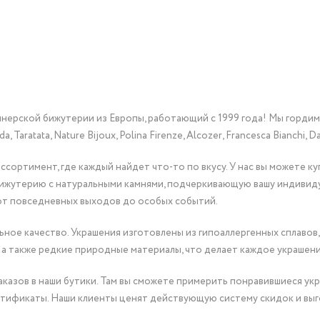
йнерской бижутерии из Европы, работающий с 1999 года! Мы горди
Taratata, Nature Bijoux, Polina Firenze, Alcozer, Francesca Bianchi, Da
сортимент, где каждый найдет что-то по вкусу. У нас вы можете к
бижутерию с натуральными камнями, подчеркивающую вашу индивид
от повседневных выходов до особых событий.
ное качество. Украшения изготовлены из гипоаллергенных сплавов,
 а также редкие природные материалы, что делает каждое украшен
казов в наши бутики. Там вы сможете примерить понравившиеся укр
тификаты. Наши клиенты ценят действующую систему скидок и выг