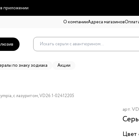
 в приложении
О компании
Адреса магазинов
Оплата
люзив
ералы по знаку зодиака
Акции
ympia, с лазуритом, VD26.1-02412205
арт.
VD
Серь
Цвет