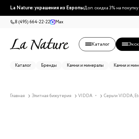
La Nature: украшения из Европы
Доп. скидка 3% на покупку
8 (495) 664-22-22
Max
Каталог
Экск
Каталог
Бренды
Камни и минералы
Камни и мин
Главная
Элитная бижутерия
VIDDA
Серьги VIDDA, Ete
▼