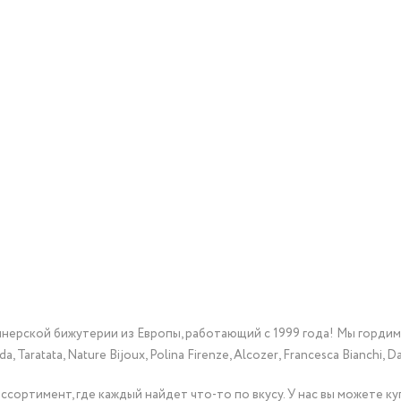
йнерской бижутерии из Европы, работающий с 1999 года! Мы горди
Taratata, Nature Bijoux, Polina Firenze, Alcozer, Francesca Bianchi, Da
сортимент, где каждый найдет что-то по вкусу. У нас вы можете к