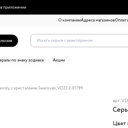
 в приложении
О компании
Адреса магазинов
Оплата
люзив
ералы по знаку зодиака
Акции
rnity, с кристаллами Swarovski, VD23.2-01799
арт.
VD
Серь
Цвет