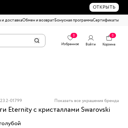
ОТКРЫТЬ
 и доставка
Обмен и возврат
Бонусная программа
Сертификаты
0
0
Избранное
Войти
Корзина
23.2-01799
Показать все украшения бренда
ги Eternity с кристаллами Swarovski
голубой