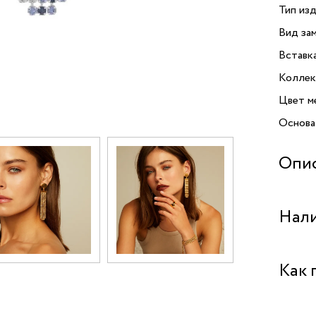
Тип изд
Вид зам
Вставк
Коллек
Цвет м
Основа
Опи
Серьги 
Нали
непрев
сердца 
Swarov
Бутик 
Как 
безупре
искрящ
Бутик "