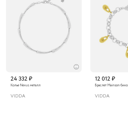
24 332 ₽
12 012 ₽
Колье Nexus металл
Браслет Mainson бик
VIDDA
VIDDA