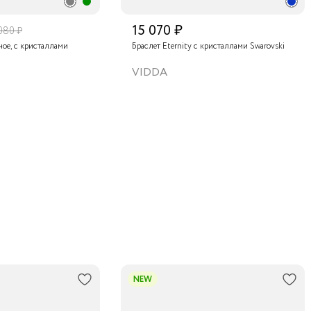
15 070 ₽
080 ₽
ное, с кристаллами
Браслет Eternity с кристаллами Swarovski
VIDDA
NEW