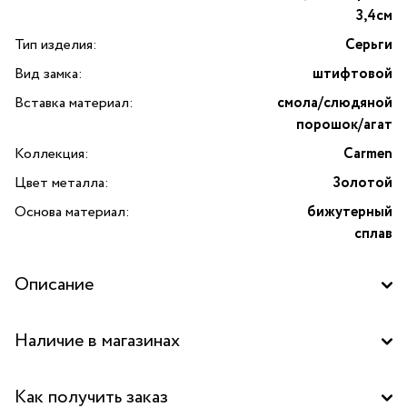
3,4см
Тип изделия:
Серьги
Вид замка:
штифтовой
Вставка материал:
смола/слюдяной
порошок/агат
Коллекция:
Carmen
Цвет металла:
Золотой
Основа материал:
бижутерный
сплав
Описание
Серьги Carmen от французского бренда TARATATA.
Наличие в магазинах
Коллекция «Carmen» воплощение стихийной страсти и
таинственной глубины. Серьги выполнены
Бутик "La Nature" в ТЦ "Сокольники", Москва
из качественного бижутерного сплава с изящным золотым
Как получить заказ