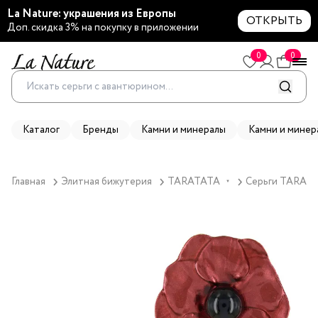
La Nature: украшения из Европы
ОТКРЫТЬ
Доп. скидка 3% на покупку в приложении
0
0
Каталог
Бренды
Камни и минералы
Камни и минер
Главная
Элитная бижутерия
TARATATA
Серьги TARATA
▼