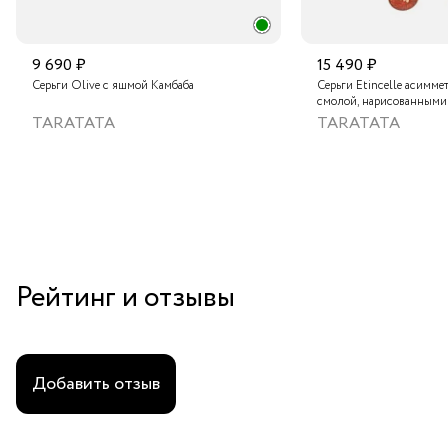
9 690 ₽
15 490 ₽
Серьги Olive с яшмой Камбаба
Серьги Etincelle асимме
смолой, нарисованными
слюдяным порошком, ст
TARATATA
TARATATA
тонированным гематито
краской
Рейтинг и отзывы
Добавить отзыв