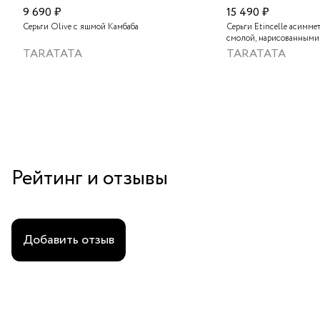
9 690 ₽
15 490 ₽
Серьги Olive с яшмой Камбаба
Серьги Etincelle асимме
смолой, нарисованными
слюдяным порошком, ст
TARATATA
TARATATA
тонированным гематито
краской
Рейтинг и отзывы
Добавить отзыв