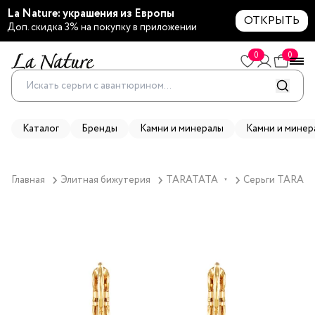
La Nature: украшения из Европы
ОТКРЫТЬ
Доп. скидка 3% на покупку в приложении
0
0
Каталог
Бренды
Камни и минералы
Камни и минер
Главная
Элитная бижутерия
TARATATA
Серьги TARATAT
▼