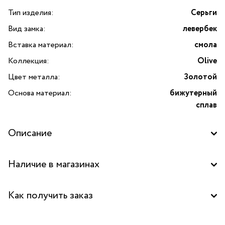
Тип изделия:
Серьги
Вид замка:
левербек
Вставка материал:
смола
Коллекция:
Olive
Цвет металла:
Золотой
Основа материал:
бижутерный
сплав
Описание
Серьги Olive с цветной смолой и узорами, нарисованными
Наличие в магазинах
вручную от французского бренда TARATATA. Коллекция
Olive — это диалог между средиземноморской нежностью
Бутик "La Nature" в ТЦ "Метрополис", Москва
и древней энергией земли. Серьги выполнены
Как получить заказ
из бижутерного сплава с золотым покрытием, а яркая
Бутик "La Nature" в ТРК "Красный кит", Мытищи
цветная смола украшена уникальными узорами,