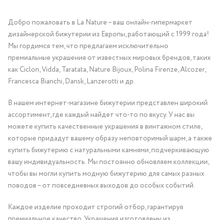
Добро пожаловать в La Nature – ваш онлайн-гипермаркет
дизайнерской бижутерии из Европы, работающий с 1999 года!
Мы гордимся тем, что предлагаем исключительно
премиальные украшения от известных мировых брендов, таких
как Ciclon, Vidda, Taratata, Nature Bijoux, Polina Firenze, Alcozer,
Francesca Bianchi, Dansk, Lanzerotti и др.
В нашем интернет-магазине бижутерии представлен широкий
ассортимент, где каждый найдет что-то по вкусу. У нас вы
можете купить качественные украшения в винтажном стиле,
которые придадут вашему образу неповторимый шарм, а также
купить бижутерию с натуральными камнями, подчеркивающую
вашу индивидуальность. Мы постоянно обновляем коллекции,
чтобы вы могли купить модную бижутерию для самых разных
поводов – от повседневных выходов до особых событий.
Каждое изделие проходит строгий отбор, гарантируя
премиальное качество. Украшения изготовлены из