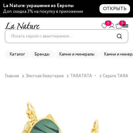
La Nature: украшения из Европы
ОТКРЫТЬ
Доп. скидка 3% на покупку в приложении
0
0
Каталог
Бренды
Камни и минералы
Камни и минер
Главная
Элитная бижутерия
TARATATA
Серьги TARATAT
▼