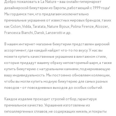
Добро пожаловать в La Nature – ваш онлайн-гипермаркет
дизайнерской бижутерии из Европы, работающий с 1999 года!
Мы гордимся тем, что предлагаем исключительно
премиальные украшения от известных мировых брендов, таких
как Ciclon, Vidda, Taratata, Nature Bijoux, Polina Firenze, Alcozer,
Francesca Bianchi, Dansk, Lanzerotti и др.
В нашем интернет-магазине бижутерии представлен широкий
ассортимент, где каждый найдет что-то по вкусу. У нас вы
можете купить качественные украшения в винтажном стиле,
которые придадут вашему образу неповторимый шарм, а также
купить бижутерию с натуральными камнями, подчеркивающую
вашу индивидуальность. Мы постоянно обновляем коллекции,
чтобы вы могли купить модную бижутерию для самых разных
поводов – от повседневных выходов до особых событий.
Каждое изделие проходит строгий отбор, гарантируя
премиальное качество. Украшения изготовлены из
гипоаллергенных сплавов, не содержащих никель, и покрыты