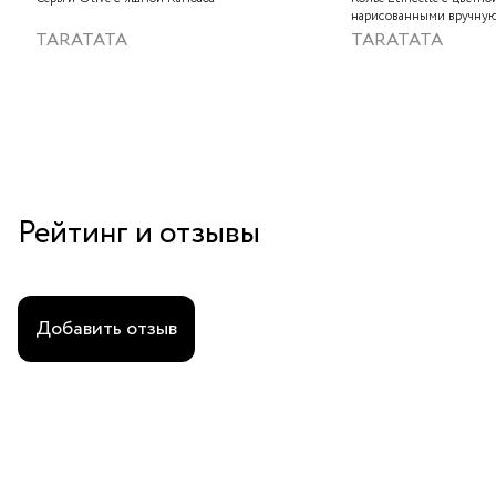
нарисованными вручную
слюдяным порошком, зо
TARATATA
TARATATA
стеклянными бусинам и
гематитом
Рейтинг и отзывы
Добавить отзыв