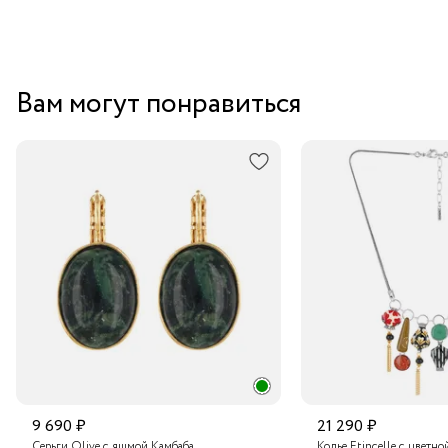
Вам могут понравиться
9 690 ₽
21 290 ₽
Серьги Olive с яшмой Камбаба
Колье Etincelle с цветно