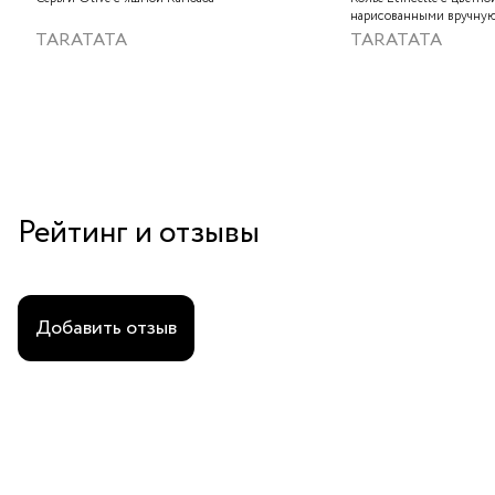
нарисованными вручную
слюдяным порошком, зо
TARATATA
TARATATA
стеклянными бусинам и
гематитом
Рейтинг и отзывы
Добавить отзыв