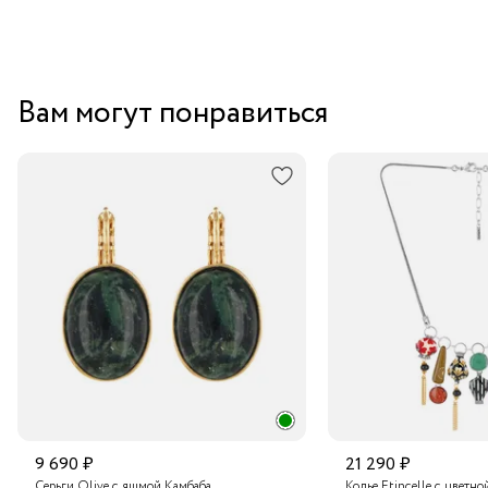
Вам могут понравиться
9 690 ₽
21 290 ₽
Серьги Olive с яшмой Камбаба
Колье Etincelle с цветно