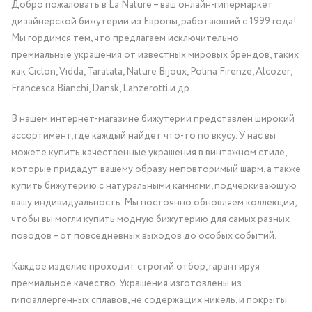
Добро пожаловать в La Nature – ваш онлайн-гипермаркет
дизайнерской бижутерии из Европы, работающий с 1999 года!
Мы гордимся тем, что предлагаем исключительно
премиальные украшения от известных мировых брендов, таких
как Ciclon, Vidda, Taratata, Nature Bijoux, Polina Firenze, Alcozer,
Francesca Bianchi, Dansk, Lanzerotti и др.
В нашем интернет-магазине бижутерии представлен широкий
ассортимент, где каждый найдет что-то по вкусу. У нас вы
можете купить качественные украшения в винтажном стиле,
которые придадут вашему образу неповторимый шарм, а также
купить бижутерию с натуральными камнями, подчеркивающую
вашу индивидуальность. Мы постоянно обновляем коллекции,
чтобы вы могли купить модную бижутерию для самых разных
поводов – от повседневных выходов до особых событий.
Каждое изделие проходит строгий отбор, гарантируя
премиальное качество. Украшения изготовлены из
гипоаллергенных сплавов, не содержащих никель, и покрыты