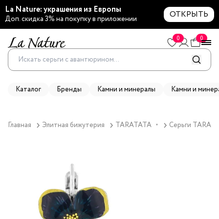
La Nature: украшения из Европы
ОТКРЫТЬ
Доп. скидка 3% на покупку в приложении
0
0
Каталог
Бренды
Камни и минералы
Камни и минер
Главная
Элитная бижутерия
TARATATA
Серьги TARATAT
▼