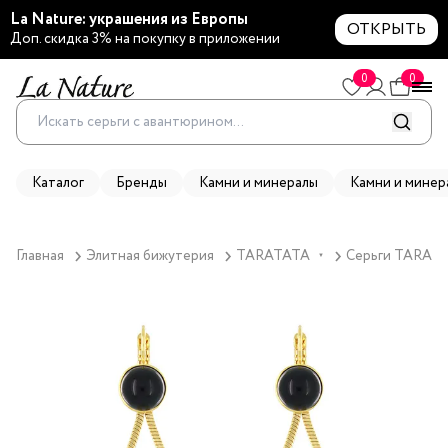
La Nature: украшения из Европы
ОТКРЫТЬ
Доп. скидка 3% на покупку в приложении
0
0
Каталог
Бренды
Камни и минералы
Камни и минер
Главная
Элитная бижутерия
TARATATA
Серьги TARATAT
▼