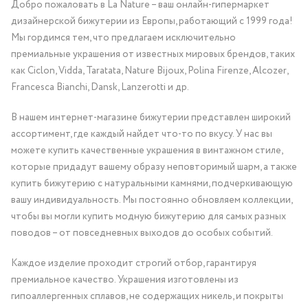
Добро пожаловать в La Nature – ваш онлайн-гипермаркет
дизайнерской бижутерии из Европы, работающий с 1999 года!
Мы гордимся тем, что предлагаем исключительно
премиальные украшения от известных мировых брендов, таких
как Ciclon, Vidda, Taratata, Nature Bijoux, Polina Firenze, Alcozer,
Francesca Bianchi, Dansk, Lanzerotti и др.
В нашем интернет-магазине бижутерии представлен широкий
ассортимент, где каждый найдет что-то по вкусу. У нас вы
можете купить качественные украшения в винтажном стиле,
которые придадут вашему образу неповторимый шарм, а также
купить бижутерию с натуральными камнями, подчеркивающую
вашу индивидуальность. Мы постоянно обновляем коллекции,
чтобы вы могли купить модную бижутерию для самых разных
поводов – от повседневных выходов до особых событий.
Каждое изделие проходит строгий отбор, гарантируя
премиальное качество. Украшения изготовлены из
гипоаллергенных сплавов, не содержащих никель, и покрыты