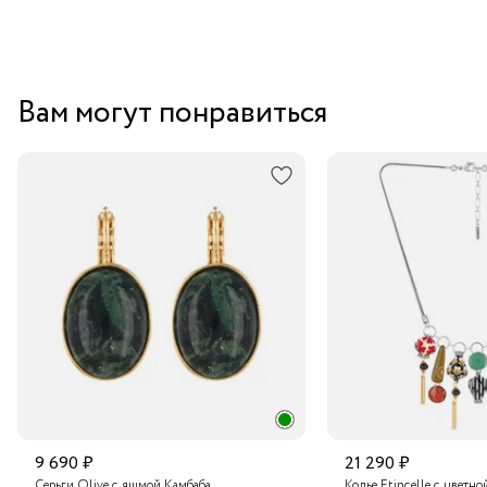
Вам могут понравиться
9 690 ₽
21 290 ₽
Серьги Olive с яшмой Камбаба
Колье Etincelle с цветно