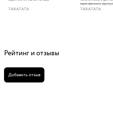
нарисованными вручную
слюдяным порошком, зо
TARATATA
TARATATA
стеклянными бусинам и
гематитом
Рейтинг и отзывы
Добавить отзыв