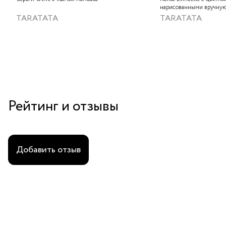
нарисованными вручную
слюдяным порошком, зо
TARATATA
TARATATA
стеклянными бусинам и
гематитом
Рейтинг и отзывы
Добавить отзыв