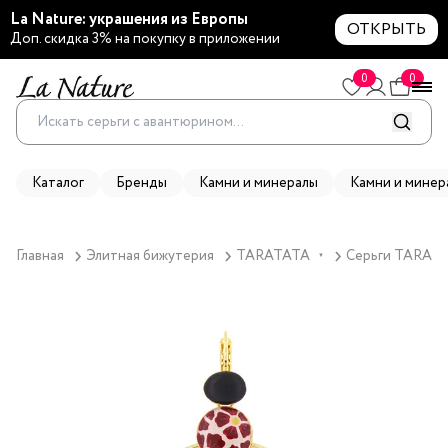
La Nature: украшения из Европы
ОТКРЫТЬ
Доп. скидка 3% на покупку в приложении
0
0
Каталог
Бренды
Камни и минералы
Камни и минер
Главная
Элитная бижутерия
TARATATA
Серьги TARATAT
▼