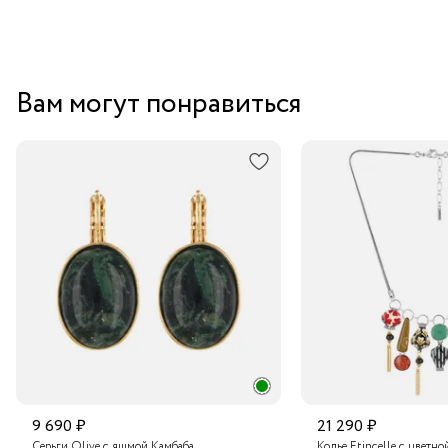
Вам могут понравиться
9 690 ₽
21 290 ₽
Серьги Olive с яшмой Камбаба
Колье Etincelle с цветно