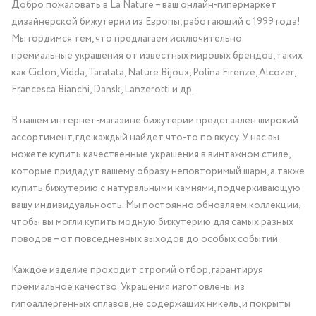
Добро пожаловать в La Nature – ваш онлайн-гипермаркет
дизайнерской бижутерии из Европы, работающий с 1999 года!
Мы гордимся тем, что предлагаем исключительно
премиальные украшения от известных мировых брендов, таких
как Ciclon, Vidda, Taratata, Nature Bijoux, Polina Firenze, Alcozer,
Francesca Bianchi, Dansk, Lanzerotti и др.
В нашем интернет-магазине бижутерии представлен широкий
ассортимент, где каждый найдет что-то по вкусу. У нас вы
можете купить качественные украшения в винтажном стиле,
которые придадут вашему образу неповторимый шарм, а также
купить бижутерию с натуральными камнями, подчеркивающую
вашу индивидуальность. Мы постоянно обновляем коллекции,
чтобы вы могли купить модную бижутерию для самых разных
поводов – от повседневных выходов до особых событий.
Каждое изделие проходит строгий отбор, гарантируя
премиальное качество. Украшения изготовлены из
гипоаллергенных сплавов, не содержащих никель, и покрыты