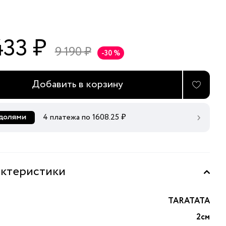
433 ₽
9 190 ₽
-30 %
Добавить в корзину
4 платежа по
1608.25
₽
ктеристики
TARATATA
2см