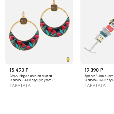
15 490 ₽
19 390 ₽
Серьги Magic с цветной смолой,
Браслет Ruban с цвет
нарисованными вручную узорами,
нарисованными вруч
лабрадоритом и металлизированной
золотой краской
TARATATA
TARATATA
крааской