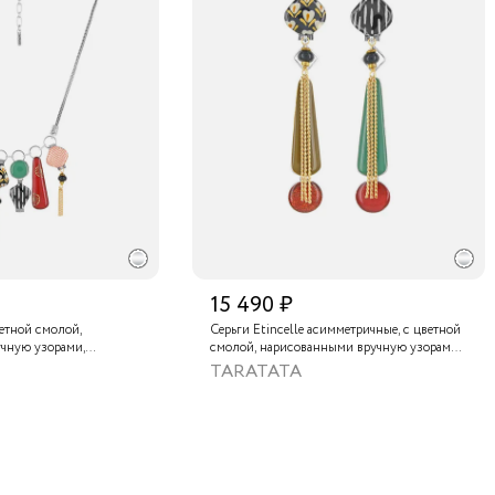
15 490 ₽
ветной смолой,
Серьги Etincelle асимметричные, с цветной
чную узорами,
смолой, нарисованными вручную узорами,
, золотой краской,
слюдяным порошком, стеклянной бусиной,
TARATATA
нам и тонированным
тонированным гематитом и золотой
краской