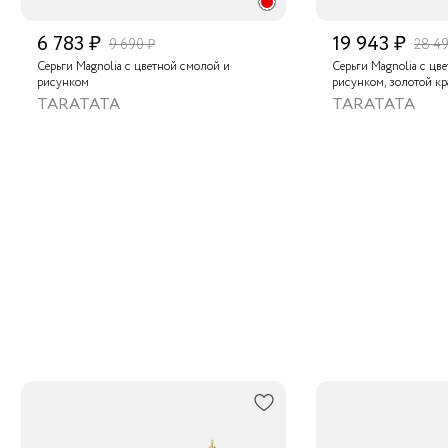
6 783 ₽
19 943 ₽
9 690 ₽
28 49
Серьги Magnolia с цветной смолой и
Серьги Magnolia с цв
рисунком
рисунком, золотой к
бусинами
TARATATA
TARATATA