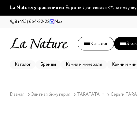
La Nature: украшения из Европы
Доп. скидка 3% на покупку
8 (495) 664-22-22
Max
Каталог
Экск
Каталог
Бренды
Камни и минералы
Камни и мин
Главная
Элитная бижутерия
TARATATA
Серьги TARAT
▼