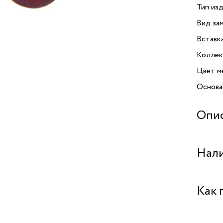
Тип изд
Вид зам
Вставк
Коллек
Цвет м
Основа
Опи
Серьги
Нали
TARATA
коллекц
Серьги 
Бутик 
Как 
делает 
легкос
Бутик "
это цве