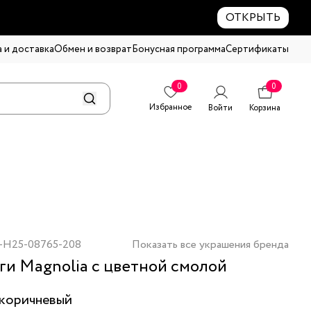
ОТКРЫТЬ
 и доставка
Обмен и возврат
Бонусная программа
Сертификаты
0
0
Избранное
Войти
Корзина
-H25-08765-208
Показать все украшения бренда
ги Magnolia с цветной смолой
коричневый