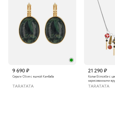
9 690 ₽
21 290 ₽
Серьги Olive с яшмой Камбаба
Колье Etincelle с ц
нарисованными вру
слюдяным порошком
TARATATA
TARATATA
стеклянными буси
гематитом