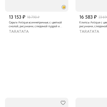
13 153 ₽
16 583 ₽
18 790 ₽
23 69
Серьги Antique асимметричные, с цветной
Клипсы Antique с цв
смолой, рисунками, слюдяной пудрой и
рисунками, слюдяной
окрашенным гематитом
окрашенным гематито
TARATATA
TARATATA
циозитом и золотой 