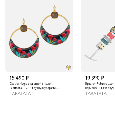
15 490 ₽
19 390 ₽
Серьги Magic с цветной смолой,
Браслет Ruban с цвет
нарисованными вручную узорами,
нарисованными вруч
лабрадоритом и металлизированной
золотой краской
TARATATA
TARATATA
крааской