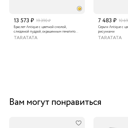
13 573 ₽
7 483 ₽
19 390 ₽
10 69
Браслет Antique с цветной смолой,
Серьги Antique с ц
слюдяной пудрой, окрашенным гематитом,
рисунками
тигровым глазом и циозитом
TARATATA
TARATATA
Вам могут понравиться