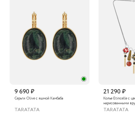
9 690 ₽
21 290 ₽
Серьги Olive с яшмой Камбаба
Колье Etincelle с ц
нарисованными вру
слюдяным порошком
TARATATA
TARATATA
стеклянными буси
гематитом