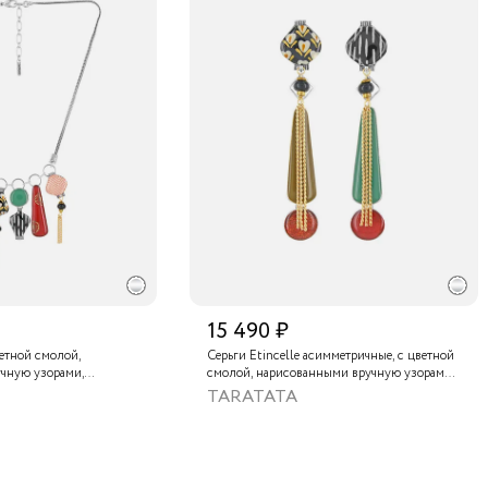
15 490 ₽
ветной смолой,
Серьги Etincelle асимметричные, с цветной
чную узорами,
смолой, нарисованными вручную узорами,
, золотой краской,
слюдяным порошком, стеклянной бусиной,
TARATATA
нам и тонированным
тонированным гематитом и золотой
краской