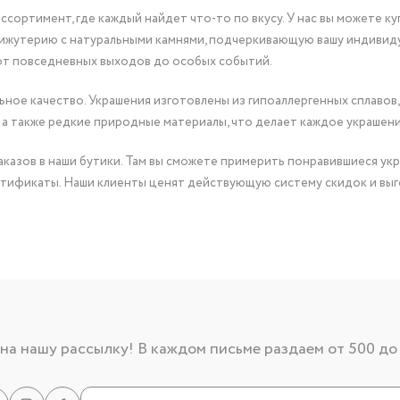
сортимент, где каждый найдет что-то по вкусу. У нас вы можете к
бижутерию с натуральными камнями, подчеркивающую вашу индивид
от повседневных выходов до особых событий.
ное качество. Украшения изготовлены из гипоаллергенных сплавов,
 а также редкие природные материалы, что делает каждое украшен
казов в наши бутики. Там вы сможете примерить понравившиеся укр
тификаты. Наши клиенты ценят действующую систему скидок и выг
а нашу рассылку! В каждом письме раздаем от 500 до