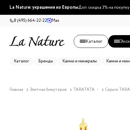
La Nature: украшения из Европы
Доп. скидка 3% на покупку
8 (495) 664-22-22
Max
Каталог
Экск
Каталог
Бренды
Камни и минералы
Камни и мин
Главная
Элитная бижутерия
TARATATA
Серьги TARAT
▼