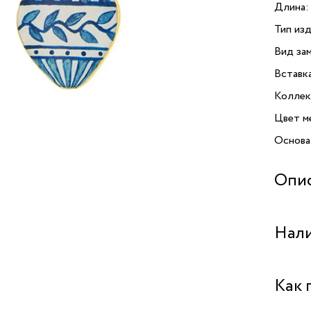
Длина:
Тип изд
Вид зам
Вставк
Коллек
Цвет м
Основа
Опи
Серьги
Нали
велико
для тех
Коллек
Бутик "
Как 
далеки
с ориг
Бутик "