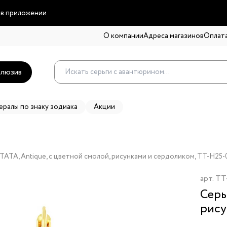
 в приложении
О компании
Адреса магазинов
Оплата
люзив
ералы по знаку зодиака
Акции
ATA, Antique, с цветной смолой, рисунками и сердоликом, TT-H25
арт.
TT
Серь
рису