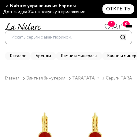
La Nature: украшения из Европы
ОТКРЫТЬ
Доп. скидка 3% на покупку в приложении
0
0
Каталог
Бренды
Камни и минералы
Камни и минер
Главная
Элитная бижутерия
TARATATA
Серьги TARATAT
▼