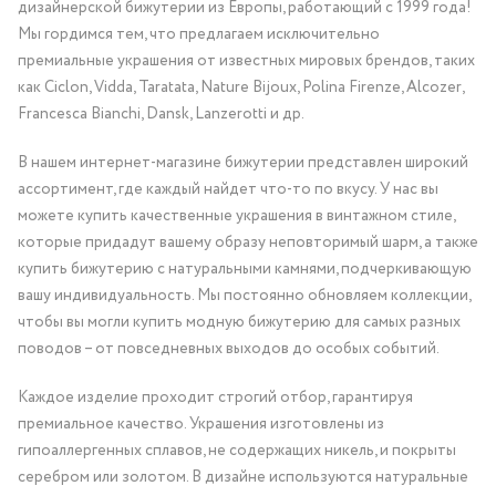
дизайнерской бижутерии из Европы, работающий с 1999 года!
Мы гордимся тем, что предлагаем исключительно
премиальные украшения от известных мировых брендов, таких
как Ciclon, Vidda, Taratata, Nature Bijoux, Polina Firenze, Alcozer,
Francesca Bianchi, Dansk, Lanzerotti и др.
В нашем интернет-магазине бижутерии представлен широкий
ассортимент, где каждый найдет что-то по вкусу. У нас вы
можете купить качественные украшения в винтажном стиле,
которые придадут вашему образу неповторимый шарм, а также
купить бижутерию с натуральными камнями, подчеркивающую
вашу индивидуальность. Мы постоянно обновляем коллекции,
чтобы вы могли купить модную бижутерию для самых разных
поводов – от повседневных выходов до особых событий.
Каждое изделие проходит строгий отбор, гарантируя
премиальное качество. Украшения изготовлены из
гипоаллергенных сплавов, не содержащих никель, и покрыты
серебром или золотом. В дизайне используются натуральные