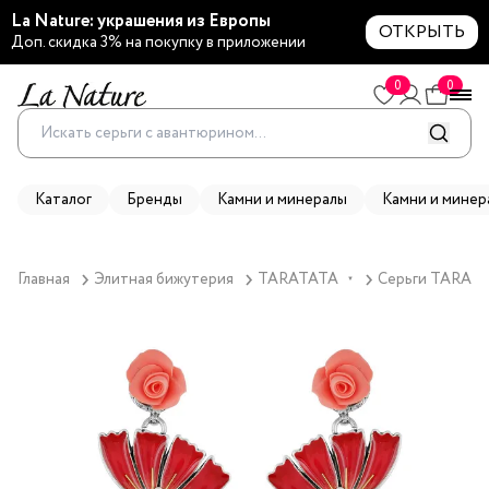
La Nature: украшения из Европы
ОТКРЫТЬ
Доп. скидка 3% на покупку в приложении
0
0
Каталог
Бренды
Камни и минералы
Камни и минер
Главная
Элитная бижутерия
TARATATA
Серьги TARATAT
▼