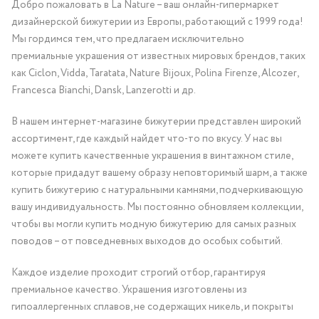
Добро пожаловать в La Nature – ваш онлайн-гипермаркет
дизайнерской бижутерии из Европы, работающий с 1999 года!
Мы гордимся тем, что предлагаем исключительно
премиальные украшения от известных мировых брендов, таких
как Ciclon, Vidda, Taratata, Nature Bijoux, Polina Firenze, Alcozer,
Francesca Bianchi, Dansk, Lanzerotti и др.
В нашем интернет-магазине бижутерии представлен широкий
ассортимент, где каждый найдет что-то по вкусу. У нас вы
можете купить качественные украшения в винтажном стиле,
которые придадут вашему образу неповторимый шарм, а также
купить бижутерию с натуральными камнями, подчеркивающую
вашу индивидуальность. Мы постоянно обновляем коллекции,
чтобы вы могли купить модную бижутерию для самых разных
поводов – от повседневных выходов до особых событий.
Каждое изделие проходит строгий отбор, гарантируя
премиальное качество. Украшения изготовлены из
гипоаллергенных сплавов, не содержащих никель, и покрыты