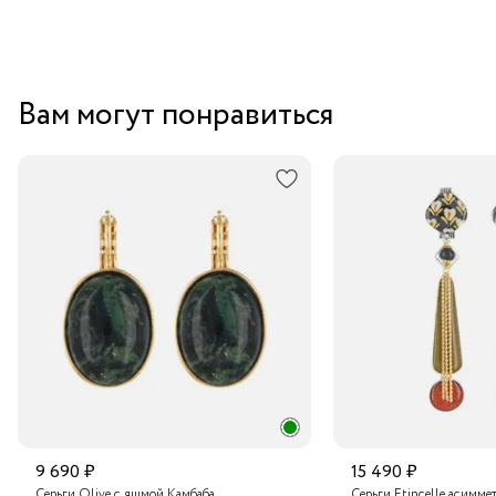
Вам могут понравиться
9 690 ₽
15 490 ₽
Серьги Olive с яшмой Камбаба
Серьги Etincelle асимме