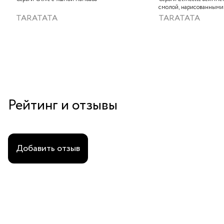
смолой, нарисованными
слюдяным порошком, ст
TARATATA
TARATATA
тонированным гематито
краской
Рейтинг и отзывы
Добавить отзыв