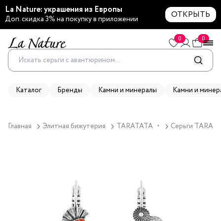
La Nature: украшения из Европы
ОТКРЫТЬ
Доп. скидка 3% на покупку в приложении
0
0
Каталог
Бренды
Камни и минералы
Камни и минер
Главная
Элитная бижутерия
TARATATA
Серьги TARATAT
▼