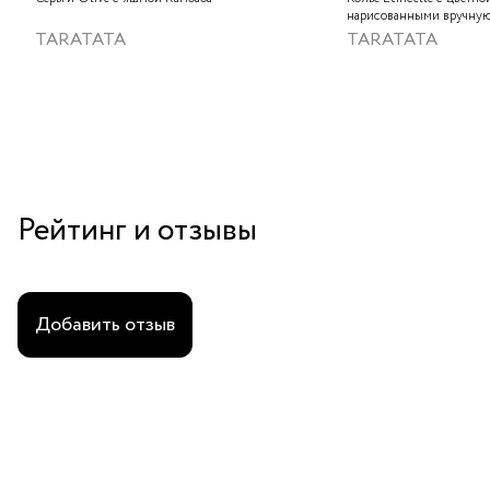
нарисованными вручную
слюдяным порошком, зо
TARATATA
TARATATA
стеклянными бусинам и
гематитом
Рейтинг и отзывы
Добавить отзыв