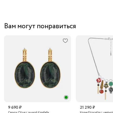
Вам могут понравиться
9 690 ₽
21 290 ₽
Серьги Olive с яшмой Камбаба
Колье Etincelle с цветно