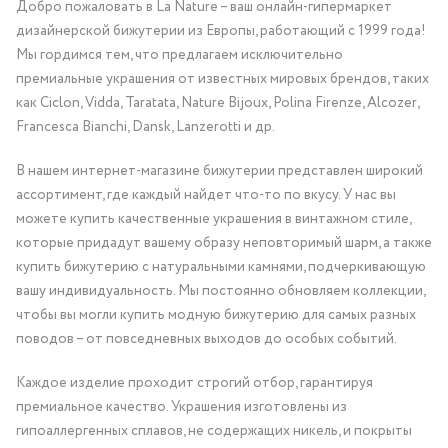
Добро пожаловать в La Nature – ваш онлайн-гипермаркет
дизайнерской бижутерии из Европы, работающий с 1999 года!
Мы гордимся тем, что предлагаем исключительно
премиальные украшения от известных мировых брендов, таких
как Ciclon, Vidda, Taratata, Nature Bijoux, Polina Firenze, Alcozer,
Francesca Bianchi, Dansk, Lanzerotti и др.
В нашем интернет-магазине бижутерии представлен широкий
ассортимент, где каждый найдет что-то по вкусу. У нас вы
можете купить качественные украшения в винтажном стиле,
которые придадут вашему образу неповторимый шарм, а также
купить бижутерию с натуральными камнями, подчеркивающую
вашу индивидуальность. Мы постоянно обновляем коллекции,
чтобы вы могли купить модную бижутерию для самых разных
поводов – от повседневных выходов до особых событий.
Каждое изделие проходит строгий отбор, гарантируя
премиальное качество. Украшения изготовлены из
гипоаллергенных сплавов, не содержащих никель, и покрыты