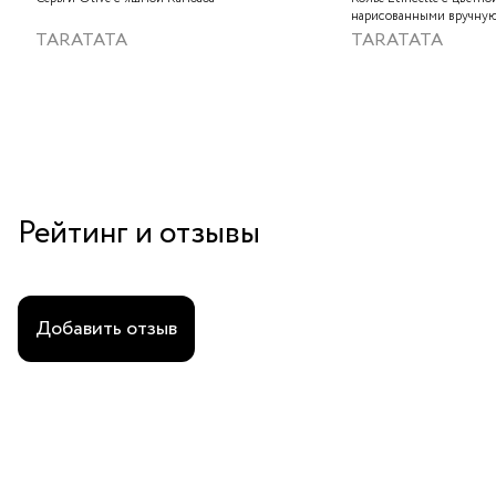
нарисованными вручную
слюдяным порошком, зо
TARATATA
TARATATA
стеклянными бусинам и
гематитом
Рейтинг и отзывы
Добавить отзыв