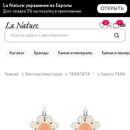
La Nature: украшения из Европы
ОТКРЫТЬ
Доп. скидка 3% на покупку в приложении
0
0
Каталог
Бренды
Камни и минералы
Камни и минер
Главная
Элитная бижутерия
TARATATA
Серьги TARATAT
▼