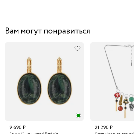
Вам могут понравиться
9 690 ₽
21 290 ₽
Серьги Olive с яшмой Камбаба
Колье Etincelle с цветно