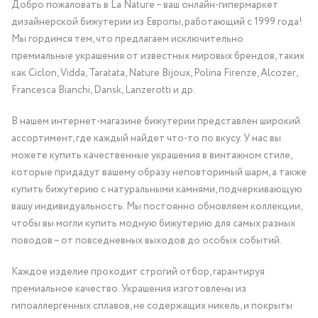
Добро пожаловать в La Nature – ваш онлайн-гипермаркет
дизайнерской бижутерии из Европы, работающий с 1999 года!
Мы гордимся тем, что предлагаем исключительно
премиальные украшения от известных мировых брендов, таких
как Ciclon, Vidda, Taratata, Nature Bijoux, Polina Firenze, Alcozer,
Francesca Bianchi, Dansk, Lanzerotti и др.
В нашем интернет-магазине бижутерии представлен широкий
ассортимент, где каждый найдет что-то по вкусу. У нас вы
можете купить качественные украшения в винтажном стиле,
которые придадут вашему образу неповторимый шарм, а также
купить бижутерию с натуральными камнями, подчеркивающую
вашу индивидуальность. Мы постоянно обновляем коллекции,
чтобы вы могли купить модную бижутерию для самых разных
поводов – от повседневных выходов до особых событий.
Каждое изделие проходит строгий отбор, гарантируя
премиальное качество. Украшения изготовлены из
гипоаллергенных сплавов, не содержащих никель, и покрыты