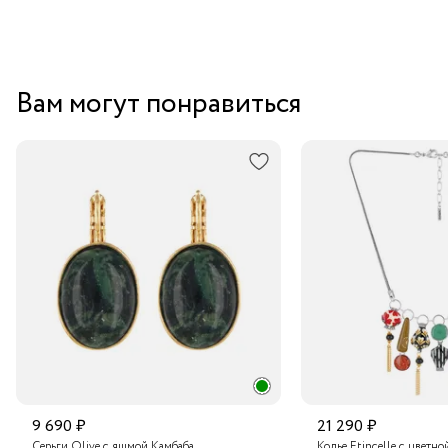
Вам могут понравиться
9 690 ₽
21 290 ₽
Серьги Olive с яшмой Камбаба
Колье Etincelle с цветно