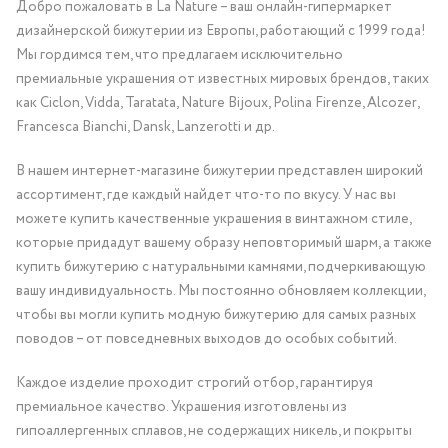
Добро пожаловать в La Nature – ваш онлайн-гипермаркет
дизайнерской бижутерии из Европы, работающий с 1999 года!
Мы гордимся тем, что предлагаем исключительно
премиальные украшения от известных мировых брендов, таких
как Ciclon, Vidda, Taratata, Nature Bijoux, Polina Firenze, Alcozer,
Francesca Bianchi, Dansk, Lanzerotti и др.
В нашем интернет-магазине бижутерии представлен широкий
ассортимент, где каждый найдет что-то по вкусу. У нас вы
можете купить качественные украшения в винтажном стиле,
которые придадут вашему образу неповторимый шарм, а также
купить бижутерию с натуральными камнями, подчеркивающую
вашу индивидуальность. Мы постоянно обновляем коллекции,
чтобы вы могли купить модную бижутерию для самых разных
поводов – от повседневных выходов до особых событий.
Каждое изделие проходит строгий отбор, гарантируя
премиальное качество. Украшения изготовлены из
гипоаллергенных сплавов, не содержащих никель, и покрыты