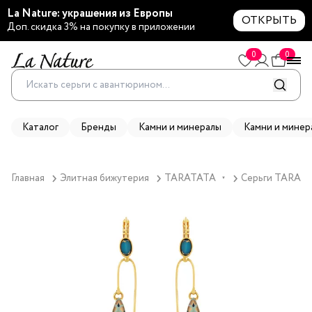
La Nature: украшения из Европы
ОТКРЫТЬ
Доп. скидка 3% на покупку в приложении
0
0
Каталог
Бренды
Камни и минералы
Камни и минер
Главная
Элитная бижутерия
TARATATA
Серьги TARATAT
▼