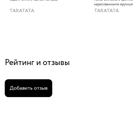
нарисованными вручную
слюдяным порошком, зо
TARATATA
TARATATA
стеклянными бусинам и
гематитом
Рейтинг и отзывы
Добавить отзыв