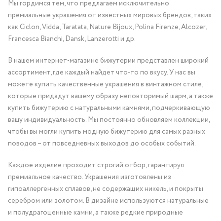
Мы гордимся тем, что предлагаем исключительно
премиальные украшения от известных мировых брендов, таких
как Ciclon, Vidda, Taratata, Nature Bijoux, Polina Firenze, Alcozer,
Francesca Bianchi, Dansk, Lanzerotti и др.
В нашем интернет-магазине бижутерии представлен широкий
ассортимент, где каждый найдет что-то по вкусу. У нас вы
можете купить качественные украшения в винтажном стиле,
которые придадут вашему образу неповторимый шарм, а также
купить бижутерию с натуральными камнями, подчеркивающую
вашу индивидуальность. Мы постоянно обновляем коллекции,
чтобы вы могли купить модную бижутерию для самых разных
поводов – от повседневных выходов до особых событий.
Каждое изделие проходит строгий отбор, гарантируя
премиальное качество. Украшения изготовлены из
гипоаллергенных сплавов, не содержащих никель, и покрыты
серебром или золотом. В дизайне используются натуральные
и полудрагоценные камни, а также редкие природные