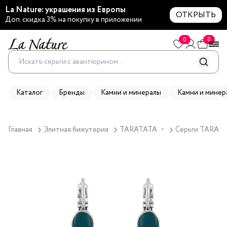
La Nature: украшения из Европы
ОТКРЫТЬ
Доп. скидка 3% на покупку в приложении
0
0
Каталог
Бренды
Камни и минералы
Камни и минер
Главная
Элитная бижутерия
TARATATA
Серьги TARATAT
▼