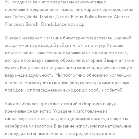
Мы гордимся тем, что предлагаем исключительно
премиальные украшения от известных мировых брендов, таких
как Ciclon, Vidda, Taratata, Nature Bijoux, Polina Firenze, Alcozer,
Francesca Bianchi, Dansk, Lanzerotti и др.
В нашем интернет-магазине бижутерии представлен широкий
ассортимент, где каждый найдет что-то по вкусу. У нас вы
можете купить качественные украшения в винтажном стиле,
которые придадут вашему образу неповторимый шарм, а также
купить бижутерию с натуральными камнями, подчеркивающую
вашу индивидуальность. Мы постоянно обновляем коллекции,
чтобы вы могли купить модную бижутерию для самых разных
поводов – от повседневных выходов до особых событий.
Каждое изделие проходит строгий отбор, гарантируя
премиальное качество. Украшения изготовлены из
гипоаллергенных сплавов, не содержащих никель, и покрыты
серебром или золотом. В дизайне используются натуральные
и полудрагоценные камни, а также редкие природные