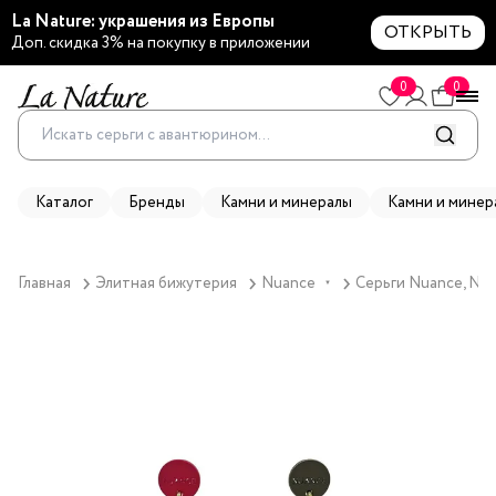
La Nature: украшения из Европы
ОТКРЫТЬ
Доп. скидка 3% на покупку в приложении
0
0
Каталог
Бренды
Камни и минералы
Камни и минер
Главная
Элитная бижутерия
Nuance
Серьги Nuance, Nua
▼