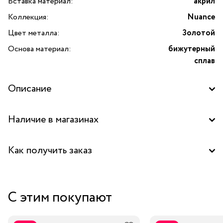
Вставка материал:
акрил
Коллекция:
Nuance
Цвет металла:
Золотой
Основа материал:
бижутерный
сплав
Описание
Наличие в магазинах
Бутик "La Nature" в ТОЦ "Вит", Пушкино
Как получить заказ
Аутлет "La Nature" в ТЦ "Елоховский пассаж", Москва
Забрать бесплатно в бутике
Центральный склад
С этим покупают
Курьером за 1-2 дня
В пункт выдачи заказов Boxberry