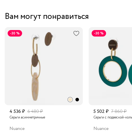
Вам могут понравиться
-30 %
-30 %
4 536 ₽
6 480 ₽
5 502 ₽
7 860 ₽
Серьги асимметричные
Серьги с подвеской-кол
Nuance
Nuance