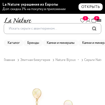
La Nature: украшения из Европы
ОТКРЫТЬ
Доп. скидка 3% на покупку в приложении
0
0
Каталог
Бренды
Камни и минералы
Камни и минер
Главная
Элитная бижутерия
Nature Bijoux
Серьги Nature
▼