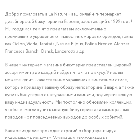
Добро пожаловать в La Nature – ваш онлайн-гипермаркет
дизайнерской бижутерии из Европы, работающий с 1999 года!
Мы гордимся тем, что предлагаем исключительно
премиальные украшения от известных мировых брендов, таких
как Ciclon, Vidda, Taratata, Nature Bijoux, Polina Firenze, Alcozer,
Francesca Bianchi, Dansk, Lanzerotti и др.
В нашем интернет-магазине бижутерии представлен широкий
ассортимент, где каждый найдет что-то по вкусу. У нас вы
можете купить качественные украшения в винтажном стиле,
которые придадут вашему образу неповторимый шарм, а также
купить бижутерию с натуральными камнями, подчеркивающую
вашу индивидуальность. Мы постоянно обновляем коллекции,
чтобы вы могли купить модную бижутерию для самых разных
поводов – от повседневных выходов до особых событий.
Каждое изделие проходит строгий отбор, гарантируя
премиальное качество. Украшения изготовлены из