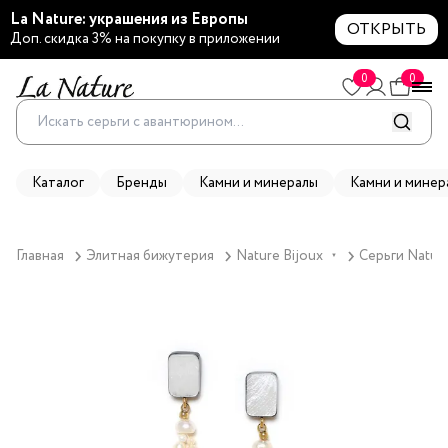
La Nature: украшения из Европы
ОТКРЫТЬ
Доп. скидка 3% на покупку в приложении
0
0
Каталог
Бренды
Камни и минералы
Камни и минер
Главная
Элитная бижутерия
Nature Bijoux
Серьги Nature
▼