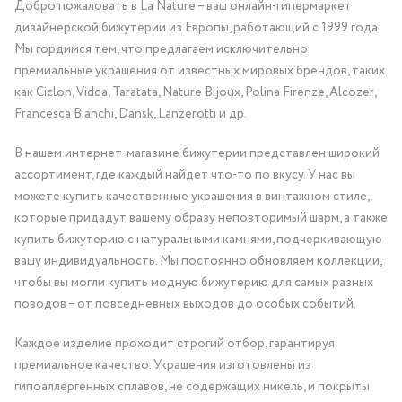
Добро пожаловать в La Nature – ваш онлайн-гипермаркет
дизайнерской бижутерии из Европы, работающий с 1999 года!
Мы гордимся тем, что предлагаем исключительно
премиальные украшения от известных мировых брендов, таких
как Ciclon, Vidda, Taratata, Nature Bijoux, Polina Firenze, Alcozer,
Francesca Bianchi, Dansk, Lanzerotti и др.
В нашем интернет-магазине бижутерии представлен широкий
ассортимент, где каждый найдет что-то по вкусу. У нас вы
можете купить качественные украшения в винтажном стиле,
которые придадут вашему образу неповторимый шарм, а также
купить бижутерию с натуральными камнями, подчеркивающую
вашу индивидуальность. Мы постоянно обновляем коллекции,
чтобы вы могли купить модную бижутерию для самых разных
поводов – от повседневных выходов до особых событий.
Каждое изделие проходит строгий отбор, гарантируя
премиальное качество. Украшения изготовлены из
гипоаллергенных сплавов, не содержащих никель, и покрыты