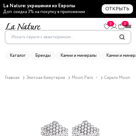
La Nature: украшения из Европы
ОТКРЫТЬ
Доп. скидка 3% на покупку в приложении
0
0
Каталог
Бренды
Камни и минералы
Камни и минер
Главная
Элитная бижутерия
Moon Paris
Серьги Moon Par
▼