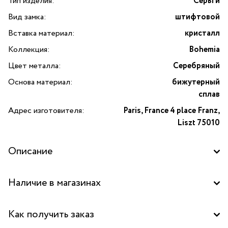
Тип изделия:
Серьги
Вид замка:
штифтовой
Вставка материал:
кристалл
Коллекция:
Bohemia
Цвет металла:
Серебряный
Основа материал:
бижутерный
сплав
Адрес изготовителя:
Paris, France 4 place Franz,
Liszt 75010
Описание
Серьги Bohemia с кристаллами от бренда Moon Paris —
Наличие в магазинах
это изысканное сочетание французского шарма
и современного дизайна. Украшение выполнено
Бутик "La Nature" в ТД "Дружба", Москва
из прочного бижутерного сплава с благородным
Как получить заказ
серебряным покрытием, что придаёт ему особую