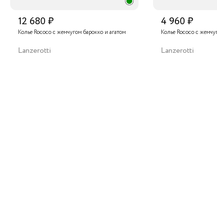
12 680 ₽
4 960 ₽
Колье Rococo с жемчугом барокко и агатом
Колье Rococo с жемчу
Lanzerotti
Lanzerotti