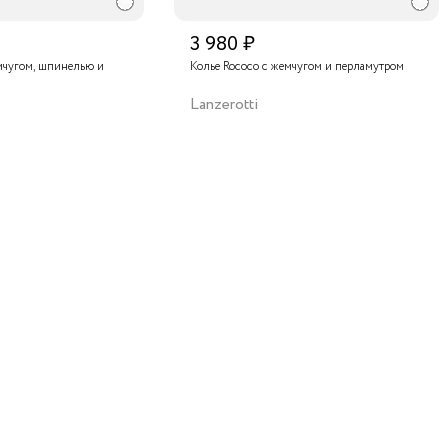
3 980 ₽
мчугом, шпинелью и
Колье Rococo с жемчугом и перламутром
Lanzerotti