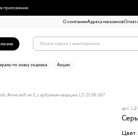
 в приложении
О компании
Адреса магазинов
Оплата
люзив
ералы по знаку зодиака
Акции
tti, Anne with an E, с арбузным кварцем, LZ-25.08-267
арт.
LZ
Серь
Цвет