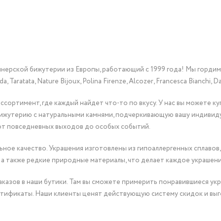
йнерской бижутерии из Европы, работающий с 1999 года! Мы горди
Taratata, Nature Bijoux, Polina Firenze, Alcozer, Francesca Bianchi, Da
сортимент, где каждый найдет что-то по вкусу. У нас вы можете к
бижутерию с натуральными камнями, подчеркивающую вашу индивид
от повседневных выходов до особых событий.
ное качество. Украшения изготовлены из гипоаллергенных сплавов,
 а также редкие природные материалы, что делает каждое украшен
казов в наши бутики. Там вы сможете примерить понравившиеся укр
тификаты. Наши клиенты ценят действующую систему скидок и выг