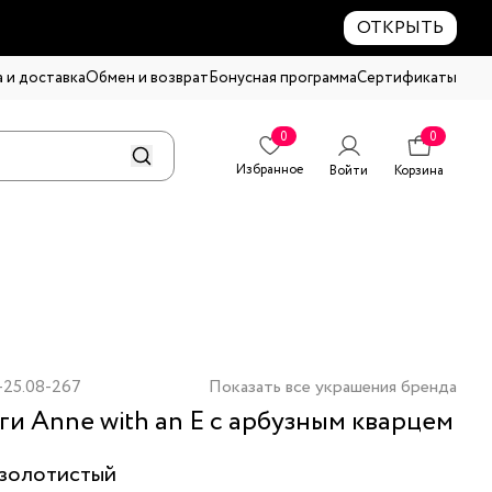
ОТКРЫТЬ
 и доставка
Обмен и возврат
Бонусная программа
Сертификаты
0
0
Избранное
Войти
Корзина
-25.08-267
Показать все украшения бренда
ги Anne with an E с арбузным кварцем
золотистый