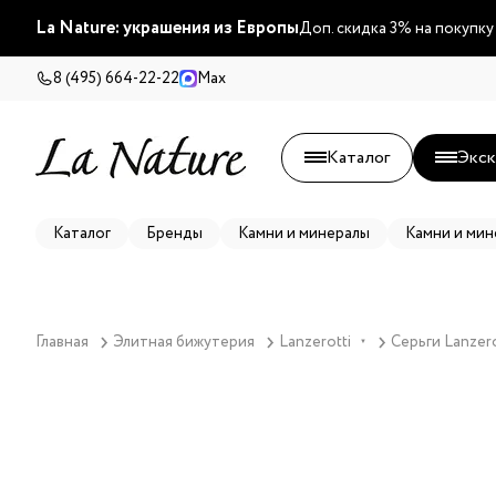
La Nature: украшения из Европы
Доп. скидка 3% на покупку
8 (495) 664-22-22
Max
Каталог
Экск
Каталог
Бренды
Камни и минералы
Камни и мин
Главная
Элитная бижутерия
Lanzerotti
Серьги Lanzero
▼