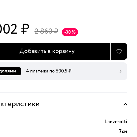
002 ₽
2 860 ₽
-30 %
Добавить в корзину
4 платежа по
500.5
₽
ктеристики
Lanzerotti
7см