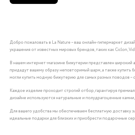
Добро пожаловать в La Nature – ваш онлайн-гипермаркет диза
украшения от известных мировых брендов, таких как Ciclon, Vidda, 
В нашем интернет-магазине бижутерии представлен широкий ас
придадут вашему образу неповторимый шарм, а также купить 
могли купить модную бижутерию для самых разных поводов – 
Каждое изделие проходит строгий отбор, гарантируя премиаль
дизайне используются натуральные и полудрагоценные камни,
Для вашего удобства мы обеспечиваем бесплатную доставку за
идеальные подарки для близких и приобрести подарочные сер