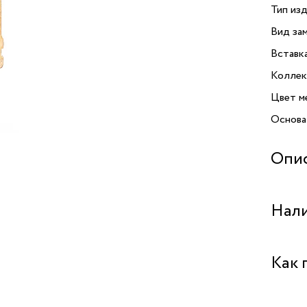
Тип изд
Вид зам
Вставк
Коллек
Цвет м
Основа
Опи
Серьги 
Нали
украшен
Коллек
атмосф
Бутик "
Как 
из бижу
надолго
Бутик "
кварца