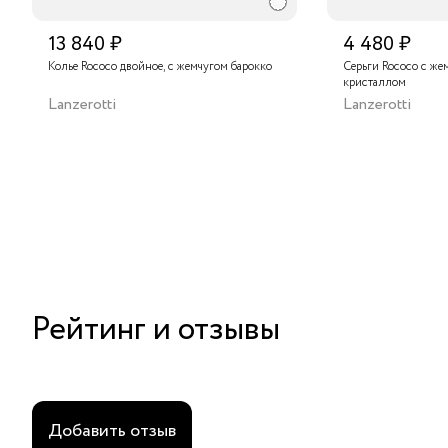
13 840 ₽
4 480 ₽
Колье Rococo двойное, с жемчугом барокко
Серьги Rococo с же
кристаллом
Lanzerotti
Lanzerotti
Рейтинг и отзывы
Добавить отзыв