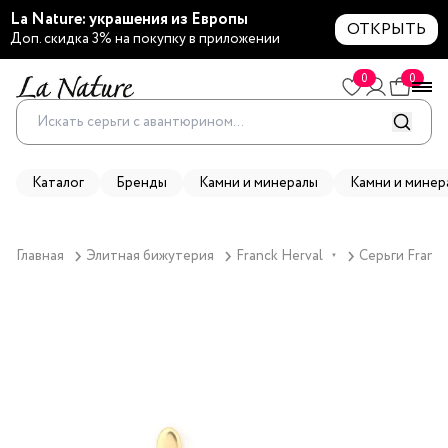
La Nature: украшения из Европы
ОТКРЫТЬ
Доп. скидка 3% на покупку в приложении
0
0
Каталог
Бренды
Камни и минералы
Камни и минер
Главная
Элитная бижутерия
Franck Herval
Серьги Franck
▼