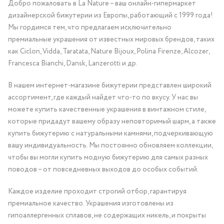
Добро пожаловать в La Nature – ваш онлайн-гипермаркет
дизайнерской бижутерии из Европы, работающий с 1999 года!
Мы гордимся тем, что предлагаем исключительно
премиальные украшения от известных мировых брендов, таких
как Ciclon, Vidda, Taratata, Nature Bijoux, Polina Firenze, Alcozer,
Francesca Bianchi, Dansk, Lanzerotti и др.
В нашем интернет-магазине бижутерии представлен широкий
ассортимент, где каждый найдет что-то по вкусу. У нас вы
можете купить качественные украшения в винтажном стиле,
которые придадут вашему образу неповторимый шарм, а также
купить бижутерию с натуральными камнями, подчеркивающую
вашу индивидуальность. Мы постоянно обновляем коллекции,
чтобы вы могли купить модную бижутерию для самых разных
поводов – от повседневных выходов до особых событий.
Каждое изделие проходит строгий отбор, гарантируя
премиальное качество. Украшения изготовлены из
гипоаллергенных сплавов, не содержащих никель, и покрыты