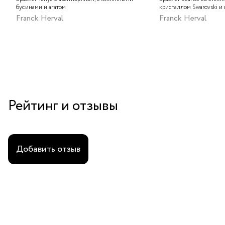
бусинами и агатом
кристаллом Swarovski и
Franck Herval
Franck Herval
Рейтинг и отзывы
Добавить отзыв