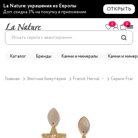
La Nature: украшения из Европы
ОТКРЫТЬ
Доп. скидка 3% на покупку в приложении
0
0
Каталог
Бренды
Камни и минералы
Камни и минер
Главная
Элитная бижутерия
Franck Herval
Серьги Franck
▼