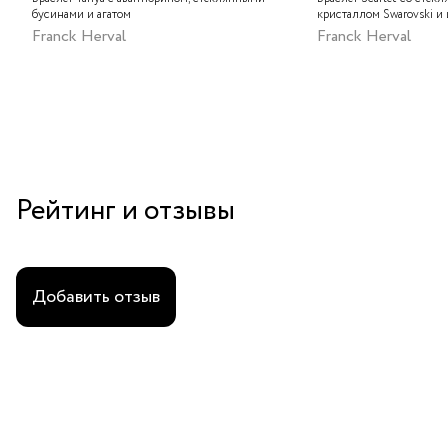
бусинами и агатом
кристаллом Swarovski и
Franck Herval
Franck Herval
Рейтинг и отзывы
Добавить отзыв