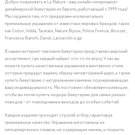
Добро пожаловать в La Nature – ваш онлайн-гипермаркет
дизайнерской бижутерии из Европы, работающий с 1999 года!
Мы гордимся тем, что предлагаем исключительно
премиальные украшения от известных мировых брендов, таких
как Ciclon, Vidda, Taratata, Nature Bijoux, Polina Firenze, Alcozer,
Francesca Bianchi, Dansk, Lanzerotti и др.
В нашем интернет-магазине бижутерии представлен широкий
ассортимент, где каждый найдет что-то по вкусу. У нас вы
можете купить качественные украшения в винтажном стиле,
которые придадут вашему образу неповторимый шарм, а также
купить бижутерию с натуральными камнями, подчеркивающую
вашу индивидуальность. Мы постоянно обновляем коллекции,
чтобы вы могли купить модную бижутерию для самых разных
поводов – от повседневных выходов до особых событий.
Каждое изделие проходит строгий отбор, гарантируя
премиальное качество. Украшения изготовлены из
гипоаллергенных сплавов, не содержащих никель, и покрыты